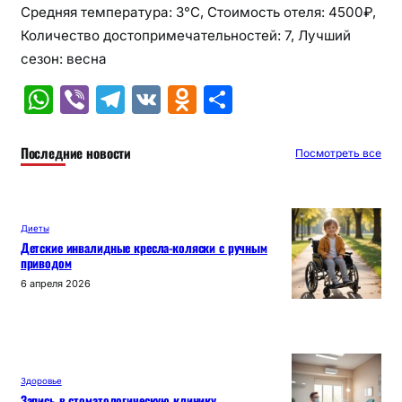
Средняя температура: 3°C, Стоимость отеля: 4500₽,
Количество достопримечательностей: 7, Лучший
сезон: весна
W
Vi
T
V
O
О
h
b
el
K
d
т
at
er
e
n
п
Последние новости
Посмотреть все
s
gr
o
р
A
a
kl
а
Диеты
p
m
a
в
Детские инвалидные кресла-коляски с ручным
приводом
p
s
и
6 апреля 2026
s
т
ni
ь
ki
Здоровье
Запись в стоматологическую клинику