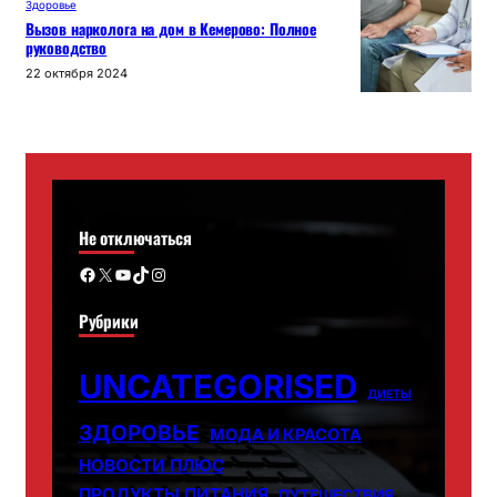
Здоровье
Вызов нарколога на дом в Кемерово: Полное
руководство
22 октября 2024
Не отключаться
Facebook
X
YouTube
TikTok
Instagram
Рубрики
UNCATEGORISED
ДИЕТЫ
ЗДОРОВЬЕ
МОДА И КРАСОТА
НОВОСТИ ПЛЮС
ПРОДУКТЫ ПИТАНИЯ
ПУТЕШЕСТВИЯ