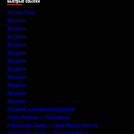
Быстрые ссылки
a
r
Sample Page
c
Авокадо
h
Авокадо
Авокадо
Авокадо
Авокадо
Авокадо
Авокадо
Авокадо
Авокадо
Авокадо
Авокадо
Авторам и правообладателям
Айзек Азимов — Основание
Александр Дюма — Граф Монте-Кристо
Александр Дюма — Три мушкетёра