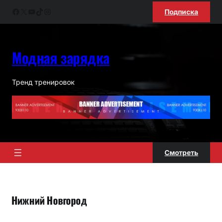
Перейти
Facebook
X
YouTube
TikTok
Instagram
Подписка
к
содержимому
Модная зарядка
Тренд тренировок
Смотреть
Нижний Новгород