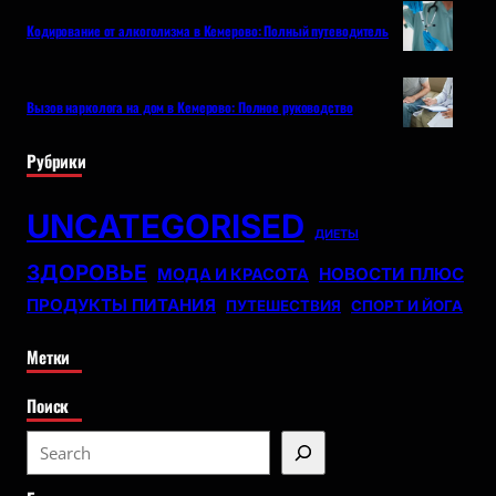
Кодирование от алкоголизма в Кемерово: Полный путеводитель
Вызов нарколога на дом в Кемерово: Полное руководство
Рубрики
UNCATEGORISED
ДИЕТЫ
ЗДОРОВЬЕ
НОВОСТИ ПЛЮС
МОДА И КРАСОТА
ПРОДУКТЫ ПИТАНИЯ
ПУТЕШЕСТВИЯ
СПОРТ И ЙОГА
Метки
Поиск
S
e