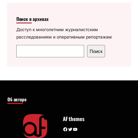
Поиск в архивах
Доступ к многолетним журналистским
расследованиям и оперативным репортажам
П
Поиск
о
и
с
к
Об авторе
AF themes
Facebook
Twitter
YouTube