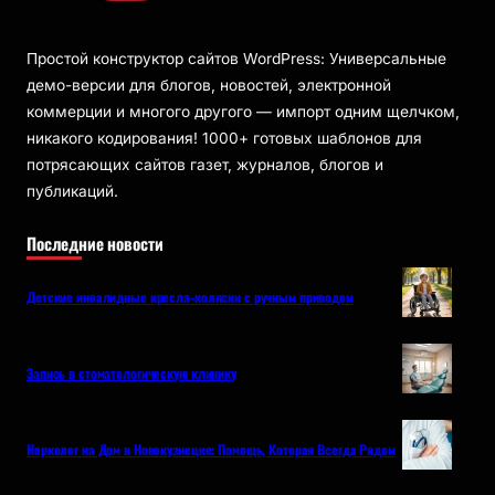
Простой конструктор сайтов WordPress: Универсальные
демо-версии для блогов, новостей, электронной
коммерции и многого другого — импорт одним щелчком,
никакого кодирования! 1000+ готовых шаблонов для
потрясающих сайтов газет, журналов, блогов и
публикаций.
Последние новости
Детские инвалидные кресла-коляски с ручным приводом
Запись в стоматологическую клинику
Нарколог на Дом в Новокузнецке: Помощь, Которая Всегда Рядом