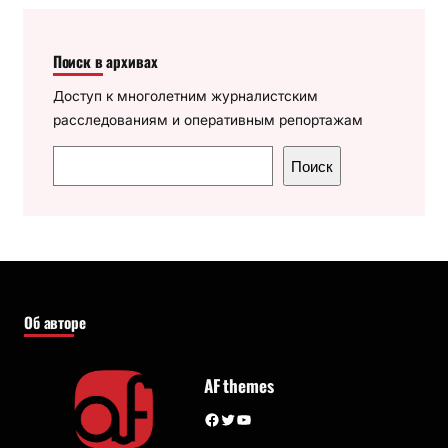
Поиск в архивах
Доступ к многолетним журналистским
расследованиям и оперативным репортажам
П
Поиск
о
и
с
к
Об авторе
AF themes
Facebook
Twitter
YouTube