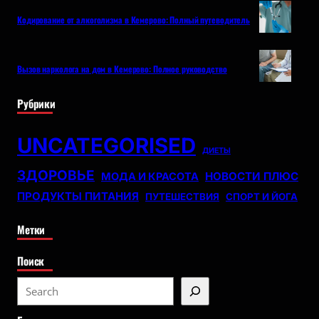
Кодирование от алкоголизма в Кемерово: Полный путеводитель
Вызов нарколога на дом в Кемерово: Полное руководство
Рубрики
UNCATEGORISED
ДИЕТЫ
ЗДОРОВЬЕ
НОВОСТИ ПЛЮС
МОДА И КРАСОТА
ПРОДУКТЫ ПИТАНИЯ
ПУТЕШЕСТВИЯ
СПОРТ И ЙОГА
Метки
Поиск
S
e