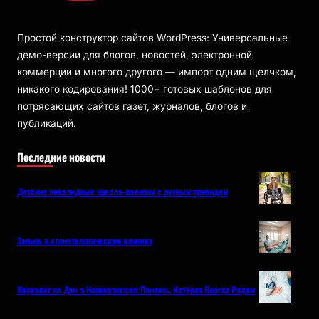
Простой конструктор сайтов WordPress: Универсальные
демо-версии для блогов, новостей, электронной
коммерции и многого другого — импорт одним щелчком,
никакого кодирования! 1000+ готовых шаблонов для
потрясающих сайтов газет, журналов, блогов и
публикаций.
Последние новости
Детские инвалидные кресла-коляски с ручным приводом
Запись в стоматологическую клинику
Нарколог на Дом в Новокузнецке: Помощь, Которая Всегда Рядом