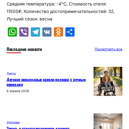
Средняя температура: -4°C, Стоимость отеля:
11500₽, Количество достопримечательностей: 32,
Лучший сезон: весна
W
Vi
T
V
O
О
h
b
el
K
d
т
at
er
e
n
п
Последние новости
Посмотреть все
s
gr
o
р
A
a
kl
а
Диеты
p
m
a
в
Детские инвалидные кресла-коляски с ручным
приводом
p
s
и
6 апреля 2026
s
т
ni
ь
ki
Здоровье
Запись в стоматологическую клинику