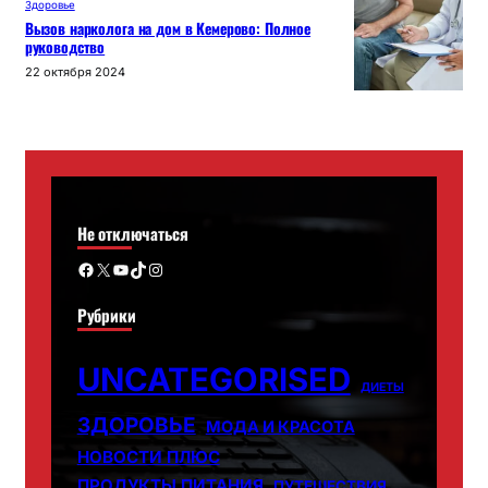
Здоровье
Вызов нарколога на дом в Кемерово: Полное
руководство
22 октября 2024
Не отключаться
Facebook
X
YouTube
TikTok
Instagram
Рубрики
UNCATEGORISED
ДИЕТЫ
ЗДОРОВЬЕ
МОДА И КРАСОТА
НОВОСТИ ПЛЮС
ПРОДУКТЫ ПИТАНИЯ
ПУТЕШЕСТВИЯ