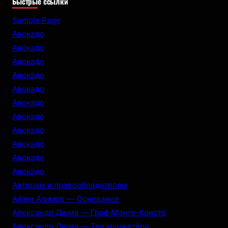
Быстрые ссылки
a
r
Sample Page
c
Авокадо
h
Авокадо
Авокадо
Авокадо
Авокадо
Авокадо
Авокадо
Авокадо
Авокадо
Авокадо
Авокадо
Авторам и правообладателям
Айзек Азимов — Основание
Александр Дюма — Граф Монте-Кристо
Александр Дюма — Три мушкетёра