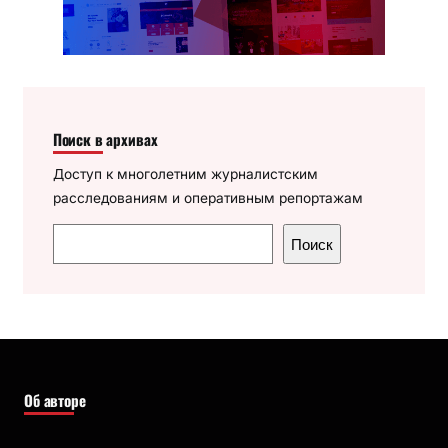
Поиск в архивах
Доступ к многолетним журналистским
расследованиям и оперативным репортажам
П
Поиск
о
и
с
к
Об авторе