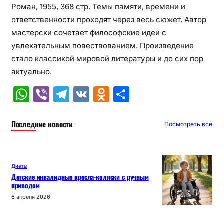
Роман, 1955, 368 стр. Темы памяти, времени и
ответственности проходят через весь сюжет. Автор
мастерски сочетает философские идеи с
увлекательным повествованием. Произведение
стало классикой мировой литературы и до сих пор
актуально.
W
Vi
T
V
O
О
h
b
el
K
d
т
at
er
e
n
п
Последние новости
Посмотреть все
s
gr
o
р
A
a
kl
а
Диеты
p
m
a
в
Детские инвалидные кресла-коляски с ручным
приводом
p
s
и
6 апреля 2026
s
т
ni
ь