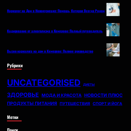
Нарколог на Дом в Новокузнецке: Помощь, Которая Всегда Рядом
Кодирование от алкоголизма в Кемерово: Полный путеводитель
Вызов нарколога на дом в Кемерово: Полное руководство
Рубрики
UNCATEGORISED
ДИЕТЫ
ЗДОРОВЬЕ
НОВОСТИ ПЛЮС
МОДА И КРАСОТА
ПРОДУКТЫ ПИТАНИЯ
ПУТЕШЕСТВИЯ
СПОРТ И ЙОГА
Метки
Поиск