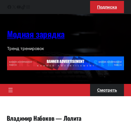
Перейти
Facebook
X
YouTube
TikTok
Instagram
Подписка
к
содержимому
Модная зарядка
Тренд тренировок
Смотреть
Владимир Набоков — Лолита