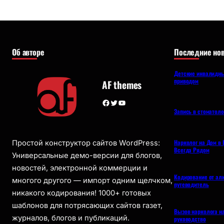
Об авторе
Последние нов
Детские инвалидны
приводом
AF themes
Facebook
Twitter
YouTube
Запись в стоматол
Нарколог на Дом в 
Простой конструктор сайтов WordPress:
Всегда Рядом
Универсальные демо-версии для блогов,
новостей, электронной коммерции и
Кодирование от ал
многого другого — импорт одним щелчком,
путеводитель
никакого кодирования! 1000+ готовых
шаблонов для потрясающих сайтов газет,
Вызов нарколога н
журналов, блогов и публикаций.
руководство