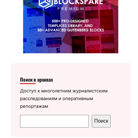
Поиск в архивах
Доступ к многолетним журналистским
расследованиям и оперативным
репортажам
П
Поиск
о
и