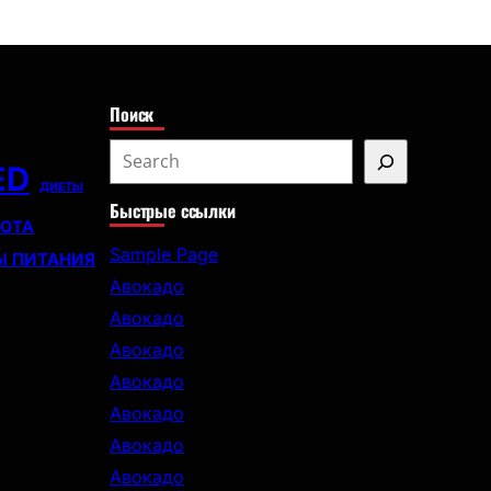
с
к
Поиск
S
ED
e
ДИЕТЫ
Быстрые ссылки
a
СОТА
r
Sample Page
Ы ПИТАНИЯ
c
Авокадо
h
Авокадо
Авокадо
Авокадо
Авокадо
Авокадо
Авокадо