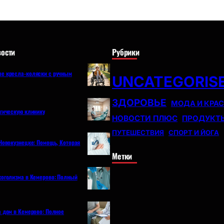
ости
Рубрики
е кресла-коляски с ручным
UNCATEGORIS
ЗДОРОВЬЕ
МОДА И КРА
огическую клинику
НОВОСТИ ПЛЮС
ПРОДУКТ
ПУТЕШЕСТВИЯ
СПОРТ И ЙОГА
Новокузнецке: Помощь, Которая
Метки
коголизма в Кемерово: Полный
а дом в Кемерово: Полное