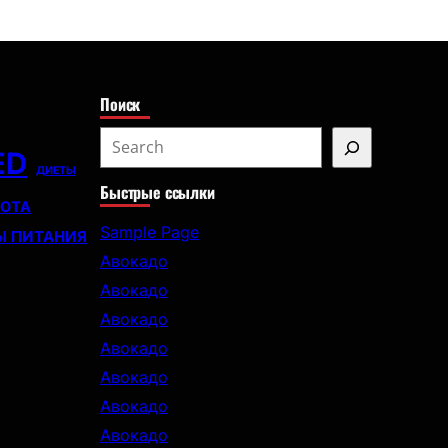
с
к
Поиск
S
ED
e
ДИЕТЫ
Быстрые ссылки
a
СОТА
r
Sample Page
Ы ПИТАНИЯ
c
Авокадо
h
Авокадо
Авокадо
Авокадо
Авокадо
Авокадо
Авокадо