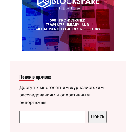
Поиск в архивах
Доступ к многолетним журналистским
расследованиям и оперативным
репортажам
П
Поиск
о
и