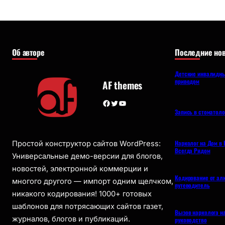
Об авторе
Последние нов
Детские инвалидны
приводом
AF themes
Facebook
Twitter
YouTube
Запись в стоматол
Нарколог на Дом в 
Простой конструктор сайтов WordPress:
Всегда Рядом
Универсальные демо-версии для блогов,
новостей, электронной коммерции и
Кодирование от ал
многого другого — импорт одним щелчком,
путеводитель
никакого кодирования! 1000+ готовых
шаблонов для потрясающих сайтов газет,
Вызов нарколога н
журналов, блогов и публикаций.
руководство