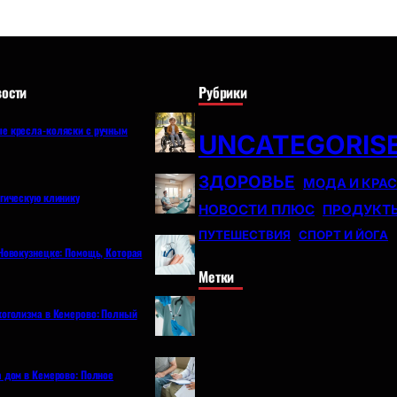
ости
Рубрики
е кресла-коляски с ручным
UNCATEGORIS
ЗДОРОВЬЕ
МОДА И КРА
огическую клинику
НОВОСТИ ПЛЮС
ПРОДУКТ
ПУТЕШЕСТВИЯ
СПОРТ И ЙОГА
Новокузнецке: Помощь, Которая
Метки
коголизма в Кемерово: Полный
а дом в Кемерово: Полное