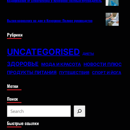
Кодирование от алкоголизма в Кемерово: Полный путеводитель
Вызов нарколога на дом в Кемерово: Полное руководство
Рубрики
UNCATEGORISED
ДИЕТЫ
ЗДОРОВЬЕ
НОВОСТИ ПЛЮС
МОДА И КРАСОТА
ПРОДУКТЫ ПИТАНИЯ
ПУТЕШЕСТВИЯ
СПОРТ И ЙОГА
Метки
Поиск
S
e
Быстрые ссылки
a