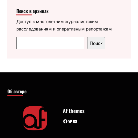
Поиск в архивах
Доступ к многолетним журналистским
расследованиям и оперативным репортажам
П
Поиск
о
и
с
к
Об авторе
AF themes
Facebook
Twitter
YouTube