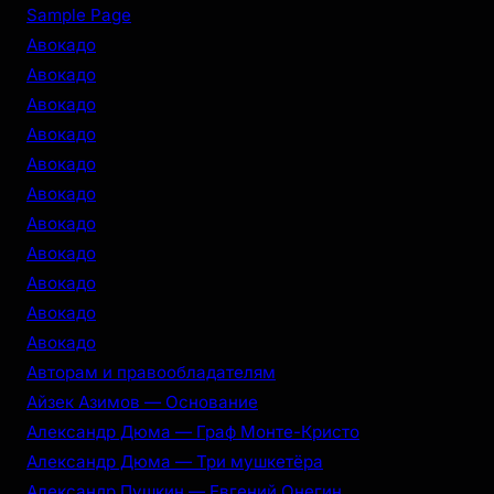
r
Sample Page
c
Авокадо
h
Авокадо
Авокадо
Авокадо
Авокадо
Авокадо
Авокадо
Авокадо
Авокадо
Авокадо
Авокадо
Авторам и правообладателям
Айзек Азимов — Основание
Александр Дюма — Граф Монте-Кристо
Александр Дюма — Три мушкетёра
Александр Пушкин — Евгений Онегин