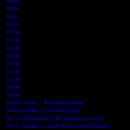
Горох
Горох
Горох
Горох
Груша
Груша
Груша
Груша
Груша
Груша
Груша
Груша
Груша
Гюнтер Грасс — Жестяной барабан
Даниэль Дефо — Робинзон Крузо
Дж. Д. Сэлинджер — Над пропастью во ржи
Дж. К. Роулинг — Гарри Поттер и философский