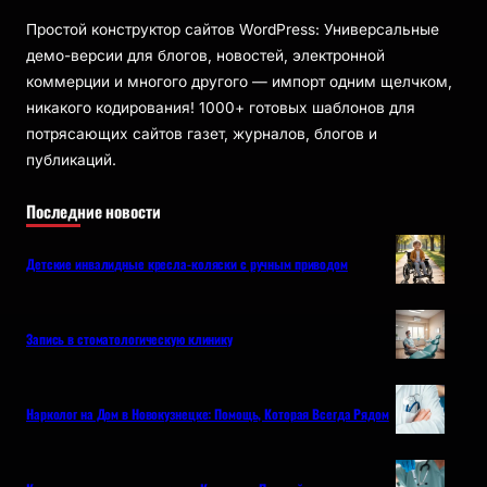
Простой конструктор сайтов WordPress: Универсальные
демо-версии для блогов, новостей, электронной
коммерции и многого другого — импорт одним щелчком,
никакого кодирования! 1000+ готовых шаблонов для
потрясающих сайтов газет, журналов, блогов и
публикаций.
Последние новости
Детские инвалидные кресла-коляски с ручным приводом
Запись в стоматологическую клинику
Нарколог на Дом в Новокузнецке: Помощь, Которая Всегда Рядом