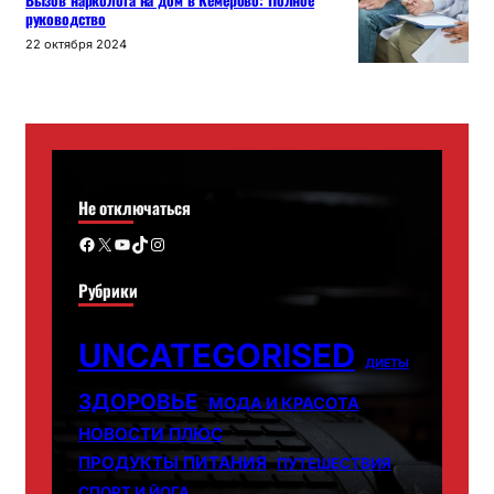
Вызов нарколога на дом в Кемерово: Полное
руководство
22 октября 2024
Не отключаться
Facebook
X
YouTube
TikTok
Instagram
Рубрики
UNCATEGORISED
ДИЕТЫ
ЗДОРОВЬЕ
МОДА И КРАСОТА
НОВОСТИ ПЛЮС
ПРОДУКТЫ ПИТАНИЯ
ПУТЕШЕСТВИЯ
СПОРТ И ЙОГА