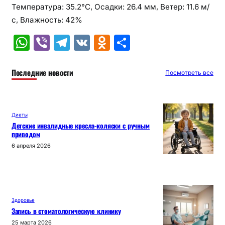
Температура: 35.2°C, Осадки: 26.4 мм, Ветер: 11.6 м/
с, Влажность: 42%
W
Vi
T
V
O
О
h
b
el
K
d
т
at
er
e
n
п
Последние новости
Посмотреть все
s
gr
o
р
A
a
kl
а
Диеты
p
m
a
в
Детские инвалидные кресла-коляски с ручным
приводом
p
s
и
6 апреля 2026
s
т
ni
ь
ki
Здоровье
Запись в стоматологическую клинику
25 марта 2026