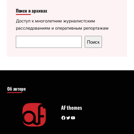
Поиск в архивах
Доступ к многолетним журналистским
расследованиям и оперативным репортажам
П
Поиск
о
и
с
к
Об авторе
AF themes
Facebook
Twitter
YouTube