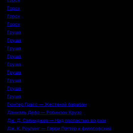
Горох
Горох
Горох
Горох
Груша
Груша
Груша
Груша
Груша
Груша
Груша
Груша
Груша
Гюнтер Грасс — Жестяной барабан
Даниэль Дефо — Робинзон Крузо
Дж. Д. Сэлинджер — Над пропастью во ржи
Дж. К. Роулинг — Гарри Поттер и философский