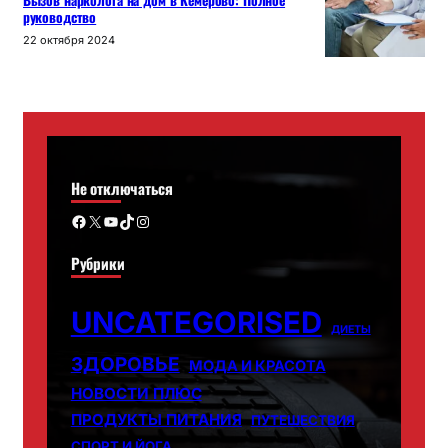
Вызов нарколога на дом в Кемерово: Полное
руководство
22 октября 2024
Не отключаться
Facebook
X
YouTube
TikTok
Instagram
Рубрики
UNCATEGORISED
ДИЕТЫ
ЗДОРОВЬЕ
МОДА И КРАСОТА
НОВОСТИ ПЛЮС
ПРОДУКТЫ ПИТАНИЯ
ПУТЕШЕСТВИЯ
СПОРТ И ЙОГА