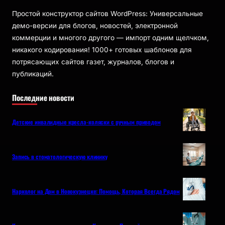
Простой конструктор сайтов WordPress: Универсальные
демо-версии для блогов, новостей, электронной
коммерции и многого другого — импорт одним щелчком,
никакого кодирования! 1000+ готовых шаблонов для
потрясающих сайтов газет, журналов, блогов и
публикаций.
Последние новости
Детские инвалидные кресла-коляски с ручным приводом
Запись в стоматологическую клинику
Нарколог на Дом в Новокузнецке: Помощь, Которая Всегда Рядом