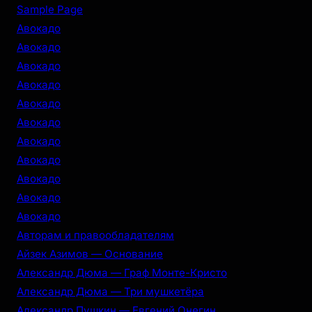
r
Sample Page
c
Авокадо
h
Авокадо
Авокадо
Авокадо
Авокадо
Авокадо
Авокадо
Авокадо
Авокадо
Авокадо
Авокадо
Авторам и правообладателям
Айзек Азимов — Основание
Александр Дюма — Граф Монте-Кристо
Александр Дюма — Три мушкетёра
Александр Пушкин — Евгений Онегин