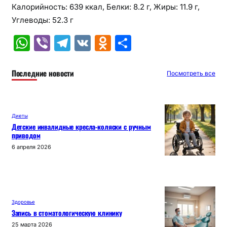
Калорийность: 639 ккал, Белки: 8.2 г, Жиры: 11.9 г,
Углеводы: 52.3 г
W
Vi
T
V
O
О
h
b
el
K
d
т
at
er
e
n
п
Последние новости
Посмотреть все
s
gr
o
р
A
a
kl
а
Диеты
p
m
a
в
Детские инвалидные кресла-коляски с ручным
приводом
p
s
и
6 апреля 2026
s
т
ni
ь
ki
Здоровье
Запись в стоматологическую клинику
25 марта 2026