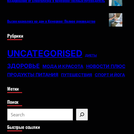
Кодирование от алкоголизма в Кемерово: Полный путеводитель
Вызов нарколога на дом в Кемерово: Полное руководство
Рубрики
UNCATEGORISED
ДИЕТЫ
ЗДОРОВЬЕ
НОВОСТИ ПЛЮС
МОДА И КРАСОТА
ПРОДУКТЫ ПИТАНИЯ
ПУТЕШЕСТВИЯ
СПОРТ И ЙОГА
Метки
Поиск
S
e
Быстрые ссылки
a