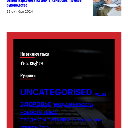
Вызов нарколога на дом в Кемерово: Полное
руководство
22 октября 2024
Не отключаться
Facebook
X
YouTube
TikTok
Instagram
Рубрики
UNCATEGORISED
ДИЕТЫ
ЗДОРОВЬЕ
МОДА И КРАСОТА
НОВОСТИ ПЛЮС
ПРОДУКТЫ ПИТАНИЯ
ПУТЕШЕСТВИЯ
СПОРТ И ЙОГА