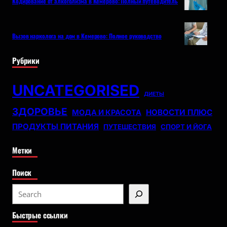
Кодирование от алкоголизма в Кемерово: Полный путеводитель
Вызов нарколога на дом в Кемерово: Полное руководство
Рубрики
UNCATEGORISED
ДИЕТЫ
ЗДОРОВЬЕ
НОВОСТИ ПЛЮС
МОДА И КРАСОТА
ПРОДУКТЫ ПИТАНИЯ
ПУТЕШЕСТВИЯ
СПОРТ И ЙОГА
Метки
Поиск
S
e
Быстрые ссылки
a