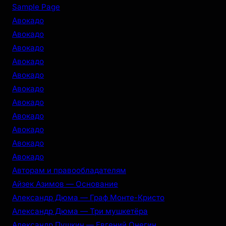
r
Sample Page
c
Авокадо
h
Авокадо
Авокадо
Авокадо
Авокадо
Авокадо
Авокадо
Авокадо
Авокадо
Авокадо
Авокадо
Авторам и правообладателям
Айзек Азимов — Основание
Александр Дюма — Граф Монте-Кристо
Александр Дюма — Три мушкетёра
Александр Пушкин — Евгений Онегин