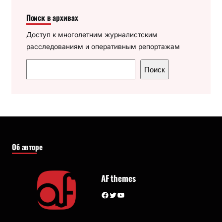
Поиск в архивах
Доступ к многолетним журналистским
расследованиям и оперативным репортажам
П
Поиск
о
и
с
к
Об авторе
AF themes
Facebook
Twitter
YouTube