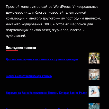
Простой конструктор сайтов WordPress: Универсальные
демо-версии для блогов, новостей, электронной
коммерции и многого другого — импорт одним щелчком,
никакого кодирования! 1000+ готовых шаблонов для
потрясающих сайтов газет, журналов, блогов и
публикаций.
Последние новости
Детские инвалидные кресла-коляски с ручным приводом
Запись в стоматологическую клинику
Нарколог на Дом в Новокузнецке: Помощь, Которая Всегда Рядом