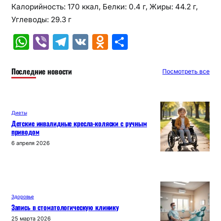
Калорийность: 170 ккал, Белки: 0.4 г, Жиры: 44.2 г,
Углеводы: 29.3 г
W
Vi
T
V
O
О
h
b
el
K
d
т
at
er
e
n
п
Последние новости
Посмотреть все
s
gr
o
р
A
a
kl
а
Диеты
p
m
a
в
Детские инвалидные кресла-коляски с ручным
приводом
p
s
и
6 апреля 2026
s
т
ni
ь
ki
Здоровье
Запись в стоматологическую клинику
25 марта 2026