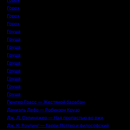
Горох
Горох
Горох
Горох
Груша
Груша
Груша
Груша
Груша
Груша
Груша
Груша
Груша
Гюнтер Грасс — Жестяной барабан
Даниэль Дефо — Робинзон Крузо
Дж. Д. Сэлинджер — Над пропастью во ржи
Дж. К. Роулинг — Гарри Поттер и философский