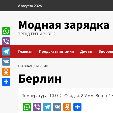
Перейти
8 августа 2026
к
содержимому
Модная зарядка
ТРЕНД ТРЕНИРОВОК
WhatsApp
Viber
Главная
Продукты питания
Диеты
Здоров
Telegram
ГЛАВНАЯ
БЕРЛИН
VK
Берлин
Odnoklassniki
Отправить
Температура: 13.0°C, Осадки: 2.9 мм, Ветер: 1
WhatsApp
Viber
Telegram
VK
Odnoklassn
Отправи