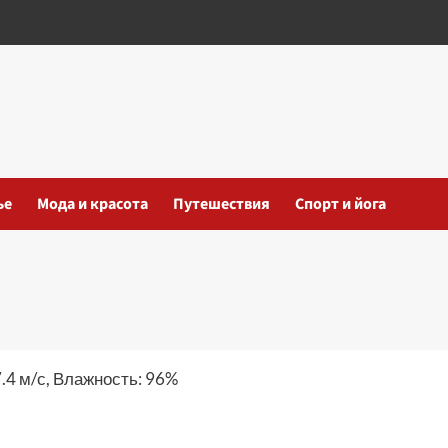
ье
Мода и красота
Путешествия
Спорт и йога
7.4 м/с, Влажность: 96%
iki
ть