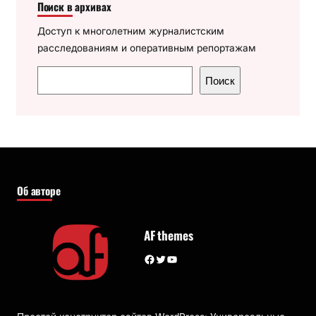
Поиск в архивах
Доступ к многолетним журналистским
расследованиям и оперативным репортажам
П
Поиск
о
и
с
к
Об авторе
AF themes
Facebook
Twitter
YouTube