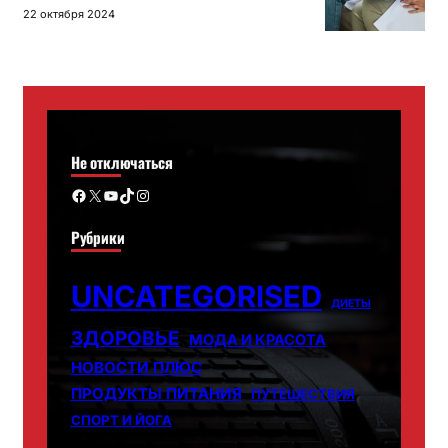
22 октября 2024
Не отключаться
Facebook
X
YouTube
TikTok
Instagram
Рубрики
UNCATEGORISED
ДИЕТЫ
ЗДОРОВЬЕ
МОДА И КРАСОТА
НОВОСТИ ПЛЮС
ПРОДУКТЫ ПИТАНИЯ
ПУТЕШЕСТВИЯ
СПОРТ И ЙОГА