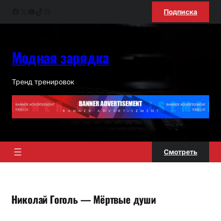
Перейти
Facebook
X
YouTube
TikTok
Instagram
Подписка
к
содержимому
Модная зарядка
Тренд тренировок
Смотреть
Николай Гоголь — Мёртвые души