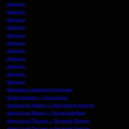
c
Авокадо
h
Авокадо
Авокадо
Авокадо
Авокадо
Авокадо
Авокадо
Авокадо
Авокадо
Авокадо
Авокадо
Авторам и правообладателям
Айзек Азимов — Основание
Александр Дюма — Граф Монте-Кристо
Александр Дюма — Три мушкетёра
Александр Пушкин — Евгений Онегин
Александр Пушкин — Евгений Онегин