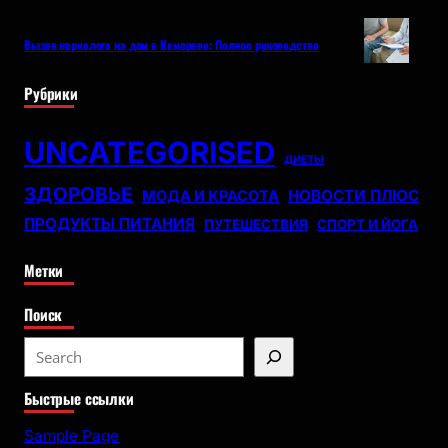
Вызов нарколога на дом в Кемерово: Полное руководство
Рубрики
UNCATEGORISED
ДИЕТЫ
ЗДОРОВЬЕ
НОВОСТИ ПЛЮС
МОДА И КРАСОТА
ПРОДУКТЫ ПИТАНИЯ
ПУТЕШЕСТВИЯ
СПОРТ И ЙОГА
Метки
Поиск
S
e
Быстрые ссылки
a
r
Sample Page