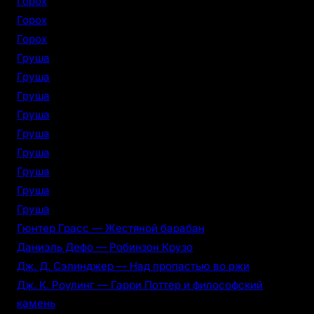
Горох
Горох
Горох
Груша
Груша
Груша
Груша
Груша
Груша
Груша
Груша
Груша
Гюнтер Грасс — Жестяной барабан
Даниэль Дефо — Робинзон Крузо
Дж. Д. Сэлинджер — Над пропастью во ржи
Дж. К. Роулинг — Гарри Поттер и философский
камень