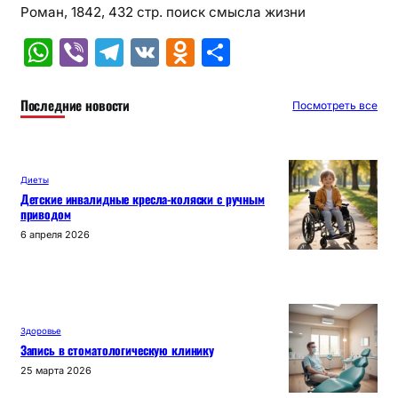
Роман, 1842, 432 стр. поиск смысла жизни
W
Vi
T
V
O
О
h
b
el
K
d
т
at
er
e
n
п
Последние новости
Посмотреть все
s
gr
o
р
A
a
kl
а
Диеты
p
m
a
в
Детские инвалидные кресла-коляски с ручным
приводом
p
s
и
6 апреля 2026
s
т
ni
ь
ki
Здоровье
Запись в стоматологическую клинику
25 марта 2026