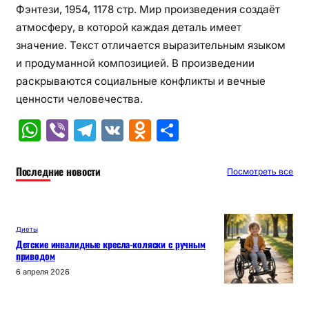
Фэнтези, 1954, 1178 стр. Мир произведения создаёт
атмосферу, в которой каждая деталь имеет
значение. Текст отличается выразительным языком
и продуманной композицией. В произведении
раскрываются социальные конфликты и вечные
ценности человечества.
W
Vi
T
V
O
О
h
b
el
K
d
т
at
er
e
n
п
Последние новости
Посмотреть все
s
gr
o
р
A
a
kl
а
Диеты
p
m
a
в
Детские инвалидные кресла-коляски с ручным
приводом
p
s
и
6 апреля 2026
s
т
ni
ь