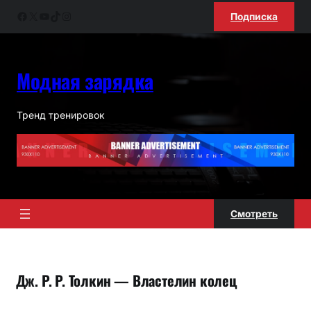
Перейти
Facebook
X
YouTube
TikTok
Instagram
Подписка
к
содержимому
Модная зарядка
Тренд тренировок
Смотреть
Дж. Р. Р. Толкин — Властелин колец