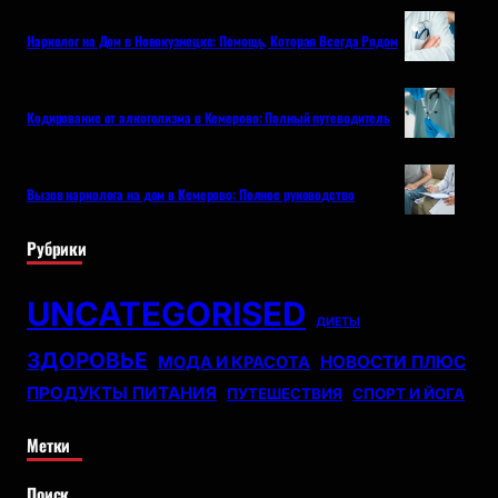
Нарколог на Дом в Новокузнецке: Помощь, Которая Всегда Рядом
Кодирование от алкоголизма в Кемерово: Полный путеводитель
Вызов нарколога на дом в Кемерово: Полное руководство
Рубрики
UNCATEGORISED
ДИЕТЫ
ЗДОРОВЬЕ
НОВОСТИ ПЛЮС
МОДА И КРАСОТА
ПРОДУКТЫ ПИТАНИЯ
ПУТЕШЕСТВИЯ
СПОРТ И ЙОГА
Метки
Поиск