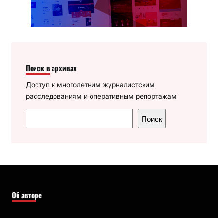
Поиск в архивах
Доступ к многолетним журналистским
расследованиям и оперативным репортажам
П
Поиск
о
и
с
к
Об авторе