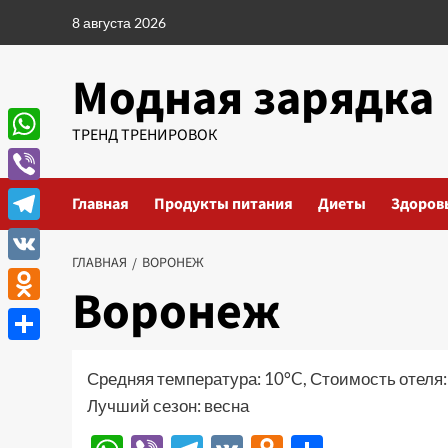
Перейти
8 августа 2026
к
содержимому
Модная зарядка
ТРЕНД ТРЕНИРОВОК
WhatsApp
Viber
Главная
Продукты питания
Диеты
Здоров
Telegram
ГЛАВНАЯ
ВОРОНЕЖ
VK
Воронеж
Odnoklassniki
Отправить
Средняя температура: 10°C, Стоимость отеля
Лучший сезон: весна