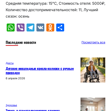
Средняя температура: 15°C, Стоимость отеля: 5000₽,
Количество достопримечательностей: 11, Лучший
сезон: осень
W
Vi
T
V
O
О
h
b
el
K
d
т
at
er
e
n
п
Последние новости
Посмотреть все
s
gr
o
р
A
a
kl
а
Диеты
p
m
a
в
Детские инвалидные кресла-коляски с ручным
приводом
p
s
и
6 апреля 2026
s
т
ni
ь
ki
Здоровье
Запись в стоматологическую клинику