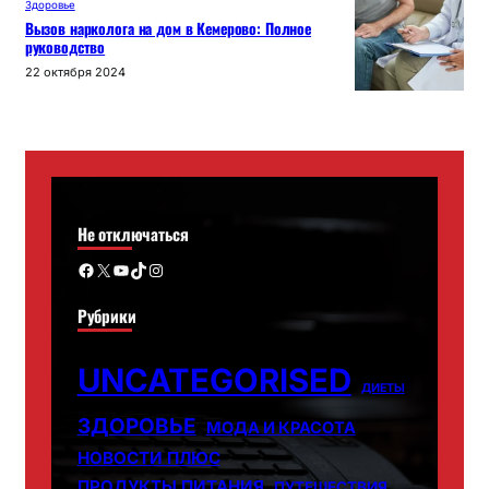
Здоровье
Вызов нарколога на дом в Кемерово: Полное
руководство
22 октября 2024
Не отключаться
Facebook
X
YouTube
TikTok
Instagram
Рубрики
UNCATEGORISED
ДИЕТЫ
ЗДОРОВЬЕ
МОДА И КРАСОТА
НОВОСТИ ПЛЮС
ПРОДУКТЫ ПИТАНИЯ
ПУТЕШЕСТВИЯ