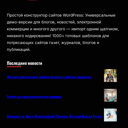
Простой конструктор сайтов WordPress: Универсальные
демо-версии для блогов, новостей, электронной
коммерции и многого другого — импорт одним щелчком,
никакого кодирования! 1000+ готовых шаблонов для
потрясающих сайтов газет, журналов, блогов и
публикаций.
Последние новости
Детские инвалидные кресла-коляски с ручным приводом
Запись в стоматологическую клинику
Нарколог на Дом в Новокузнецке: Помощь, Которая Всегда Рядом