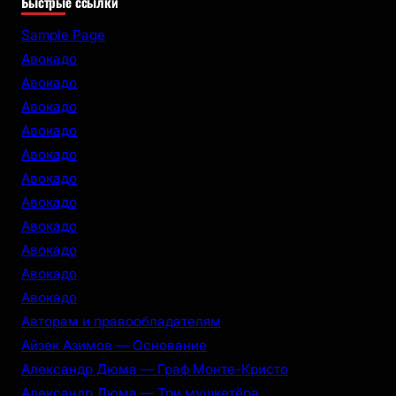
Быстрые ссылки
a
r
Sample Page
c
Авокадо
h
Авокадо
Авокадо
Авокадо
Авокадо
Авокадо
Авокадо
Авокадо
Авокадо
Авокадо
Авокадо
Авторам и правообладателям
Айзек Азимов — Основание
Александр Дюма — Граф Монте-Кристо
Александр Дюма — Три мушкетёра