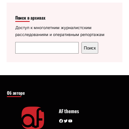
Поиск в архивах
Доступ к многолетним журналистским
расследованиям и оперативным репортажам
П
Поиск
о
и
с
к
Об авторе
AF themes
Facebook
Twitter
YouTube