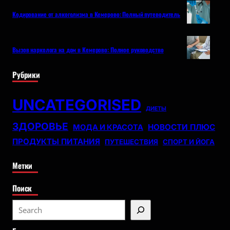
Кодирование от алкоголизма в Кемерово: Полный путеводитель
Вызов нарколога на дом в Кемерово: Полное руководство
Рубрики
UNCATEGORISED
ДИЕТЫ
ЗДОРОВЬЕ
НОВОСТИ ПЛЮС
МОДА И КРАСОТА
ПРОДУКТЫ ПИТАНИЯ
ПУТЕШЕСТВИЯ
СПОРТ И ЙОГА
Метки
Поиск
S
e