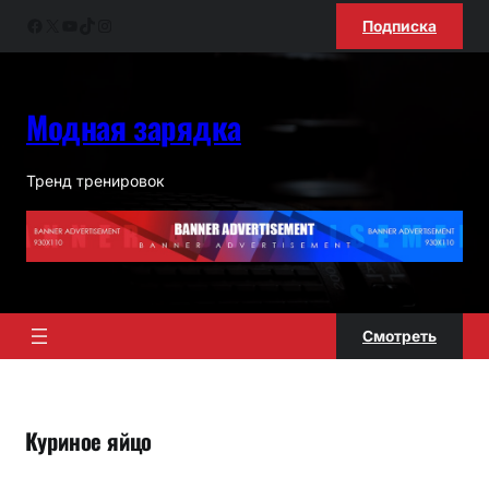
Перейти
Facebook
X
YouTube
TikTok
Instagram
Подписка
к
содержимому
Модная зарядка
Тренд тренировок
Смотреть
Куриное яйцо