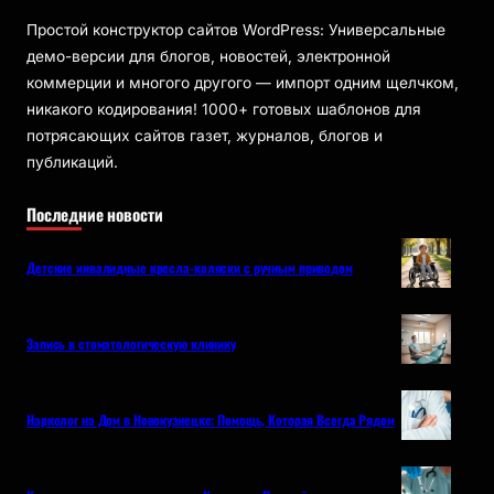
Простой конструктор сайтов WordPress: Универсальные
демо-версии для блогов, новостей, электронной
коммерции и многого другого — импорт одним щелчком,
никакого кодирования! 1000+ готовых шаблонов для
потрясающих сайтов газет, журналов, блогов и
публикаций.
Последние новости
Детские инвалидные кресла-коляски с ручным приводом
Запись в стоматологическую клинику
Нарколог на Дом в Новокузнецке: Помощь, Которая Всегда Рядом