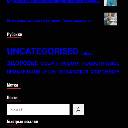
Кодирование от алкоголизма в Кемерово: Полный путеводитель
Вызов нарколога на дом в Кемерово: Полное руководство
Рубрики
UNCATEGORISED
ДИЕТЫ
ЗДОРОВЬЕ
НОВОСТИ ПЛЮС
МОДА И КРАСОТА
ПРОДУКТЫ ПИТАНИЯ
ПУТЕШЕСТВИЯ
СПОРТ И ЙОГА
Метки
Поиск
S
e
Быстрые ссылки
a