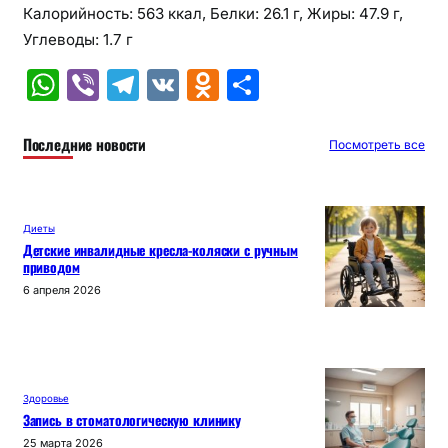
Калорийность: 563 ккал, Белки: 26.1 г, Жиры: 47.9 г,
Углеводы: 1.7 г
W
Vi
T
V
O
О
h
b
el
K
d
т
at
er
e
n
п
Последние новости
Посмотреть все
s
gr
o
р
A
a
kl
а
Диеты
p
m
a
в
Детские инвалидные кресла-коляски с ручным
приводом
p
s
и
6 апреля 2026
s
т
ni
ь
ki
Здоровье
Запись в стоматологическую клинику
25 марта 2026