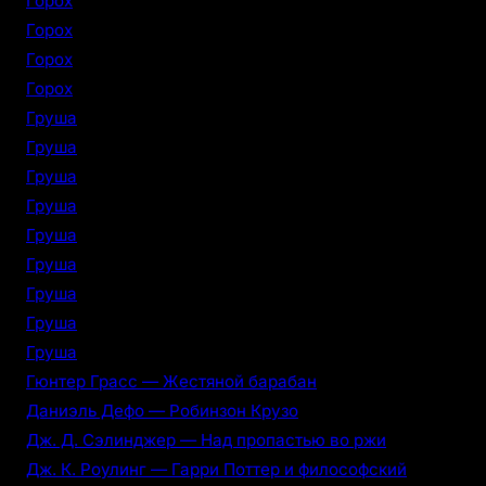
Горох
Горох
Горох
Горох
Груша
Груша
Груша
Груша
Груша
Груша
Груша
Груша
Груша
Гюнтер Грасс — Жестяной барабан
Даниэль Дефо — Робинзон Крузо
Дж. Д. Сэлинджер — Над пропастью во ржи
Дж. К. Роулинг — Гарри Поттер и философский