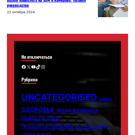
Вызов нарколога на дом в Кемерово: Полное
руководство
22 октября 2024
Не отключаться
Facebook
X
YouTube
TikTok
Instagram
Рубрики
UNCATEGORISED
ДИЕТЫ
ЗДОРОВЬЕ
МОДА И КРАСОТА
НОВОСТИ ПЛЮС
ПРОДУКТЫ ПИТАНИЯ
ПУТЕШЕСТВИЯ
СПОРТ И ЙОГА