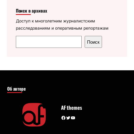
Поиск в архивах
Доступ к многолетним журналистским
расследованиям и оперативным репортажам
П
Поиск
о
и
с
к
Об авторе
AF themes
Facebook
Twitter
YouTube