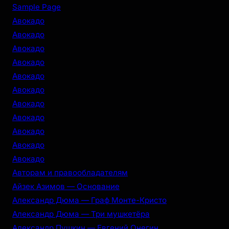
r
Sample Page
c
Авокадо
h
Авокадо
Авокадо
Авокадо
Авокадо
Авокадо
Авокадо
Авокадо
Авокадо
Авокадо
Авокадо
Авторам и правообладателям
Айзек Азимов — Основание
Александр Дюма — Граф Монте-Кристо
Александр Дюма — Три мушкетёра
Александр Пушкин — Евгений Онегин