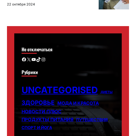
22 октября 2024
Не отключаться
Facebook
X
YouTube
TikTok
Instagram
Рубрики
UNCATEGORISED
ДИЕТЫ
ЗДОРОВЬЕ
МОДА И КРАСОТА
НОВОСТИ ПЛЮС
ПРОДУКТЫ ПИТАНИЯ
ПУТЕШЕСТВИЯ
СПОРТ И ЙОГА