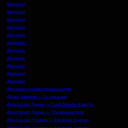
c
Авокадо
h
Авокадо
Авокадо
Авокадо
Авокадо
Авокадо
Авокадо
Авокадо
Авокадо
Авокадо
Авокадо
Авторам и правообладателям
Айзек Азимов — Основание
Александр Дюма — Граф Монте-Кристо
Александр Дюма — Три мушкетёра
Александр Пушкин — Евгений Онегин
Александр Пушкин — Евгений Онегин