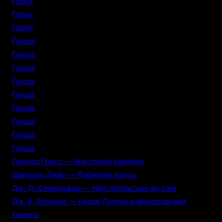
Горох
Горох
Горох
Груша
Груша
Груша
Груша
Груша
Груша
Груша
Груша
Груша
Гюнтер Грасс — Жестяной барабан
Даниэль Дефо — Робинзон Крузо
Дж. Д. Сэлинджер — Над пропастью во ржи
Дж. К. Роулинг — Гарри Поттер и философский
камень