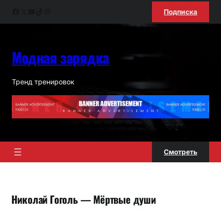
Перейти
Facebook
X
YouTube
TikTok
Instagram
Подписка
к
содержимому
Модная зарядка
Тренд тренировок
Смотреть
Николай Гоголь — Мёртвые души