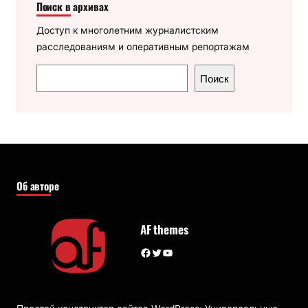
Поиск в архивах
Доступ к многолетним журналистским
расследованиям и оперативным репортажам
П
Поиск
о
и
с
к
Об авторе
AF themes
Facebook
Twitter
YouTube