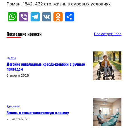
Роман, 1842, 432 стр. жизнь в суровых условиях
W
Vi
T
V
O
О
h
b
el
K
d
т
at
er
e
n
п
Последние новости
Посмотреть все
s
gr
o
р
A
a
kl
а
Диеты
p
m
a
в
Детские инвалидные кресла-коляски с ручным
приводом
p
s
и
6 апреля 2026
s
т
ni
ь
ki
Здоровье
Запись в стоматологическую клинику
25 марта 2026