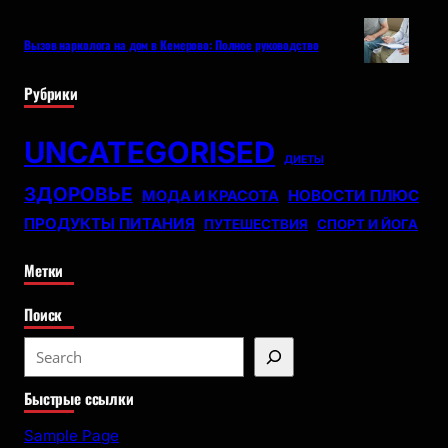
Вызов нарколога на дом в Кемерово: Полное руководство
Рубрики
UNCATEGORISED
ДИЕТЫ
ЗДОРОВЬЕ
НОВОСТИ ПЛЮС
МОДА И КРАСОТА
ПРОДУКТЫ ПИТАНИЯ
ПУТЕШЕСТВИЯ
СПОРТ И ЙОГА
Метки
Поиск
S
e
Быстрые ссылки
a
r
Sample Page