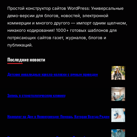
Простой конструктор сайтов WordPress: Универсальные
демо-версии для блогов, новостей, электронной
коммерции и многого другого — импорт одним щелчком,
никакого кодирования! 1000+ готовых шаблонов для
потрясающих сайтов газет, журналов, блогов и
публикаций.
Последние новости
Детские инвалидные кресла-коляски с ручным приводом
Запись в стоматологическую клинику
Нарколог на Дом в Новокузнецке: Помощь, Которая Всегда Рядом