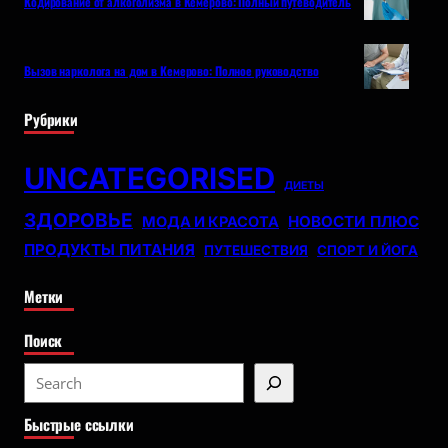
Кодирование от алкоголизма в Кемерово: Полный путеводитель
Вызов нарколога на дом в Кемерово: Полное руководство
Рубрики
UNCATEGORISED
ДИЕТЫ
ЗДОРОВЬЕ
НОВОСТИ ПЛЮС
МОДА И КРАСОТА
ПРОДУКТЫ ПИТАНИЯ
ПУТЕШЕСТВИЯ
СПОРТ И ЙОГА
Метки
Поиск
S
e
Быстрые ссылки
a