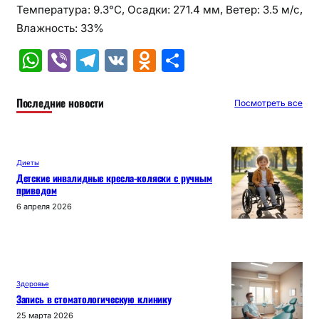
Температура: 9.3°C, Осадки: 271.4 мм, Ветер: 3.5 м/с,
Влажность: 33%
W
Vi
T
V
O
О
h
b
el
K
d
т
at
er
e
n
п
Последние новости
Посмотреть все
s
gr
o
р
A
a
kl
а
Диеты
p
m
a
в
Детские инвалидные кресла-коляски с ручным
приводом
p
s
и
6 апреля 2026
s
т
ni
ь
ki
Здоровье
Запись в стоматологическую клинику
25 марта 2026