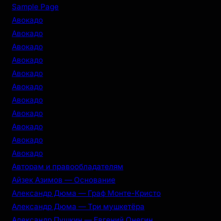
r
Sample Page
c
Авокадо
h
Авокадо
Авокадо
Авокадо
Авокадо
Авокадо
Авокадо
Авокадо
Авокадо
Авокадо
Авокадо
Авторам и правообладателям
Айзек Азимов — Основание
Александр Дюма — Граф Монте-Кристо
Александр Дюма — Три мушкетёра
Александр Пушкин — Евгений Онегин