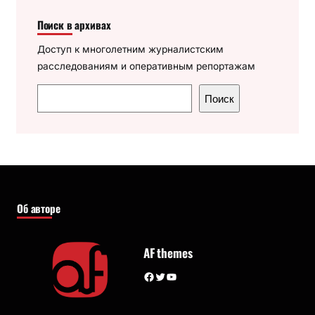
Поиск в архивах
Доступ к многолетним журналистским
расследованиям и оперативным репортажам
П
Поиск
о
и
с
к
Об авторе
AF themes
Facebook
Twitter
YouTube