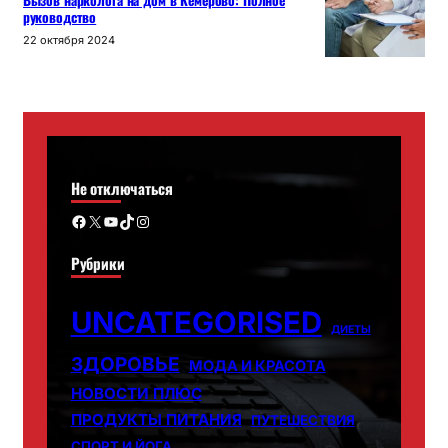
Вызов нарколога на дом в Кемерово: Полное
руководство
22 октября 2024
Не отключаться
Facebook
X
YouTube
TikTok
Instagram
Рубрики
UNCATEGORISED
ДИЕТЫ
ЗДОРОВЬЕ
МОДА И КРАСОТА
НОВОСТИ ПЛЮС
ПРОДУКТЫ ПИТАНИЯ
ПУТЕШЕСТВИЯ
СПОРТ И ЙОГА