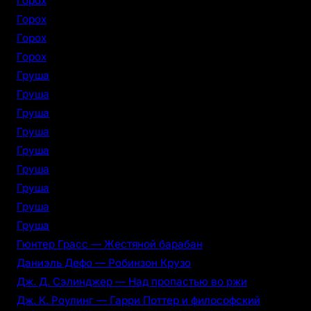
Горох
Горох
Горох
Горох
Груша
Груша
Груша
Груша
Груша
Груша
Груша
Груша
Груша
Гюнтер Грасс — Жестяной барабан
Даниэль Дефо — Робинзон Крузо
Дж. Д. Сэлинджер — Над пропастью во ржи
Дж. К. Роулинг — Гарри Поттер и философский