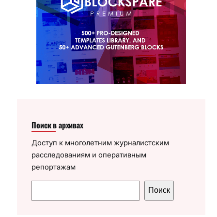
Поиск в архивах
Доступ к многолетним журналистским
расследованиям и оперативным
репортажам
П
Поиск
о
и