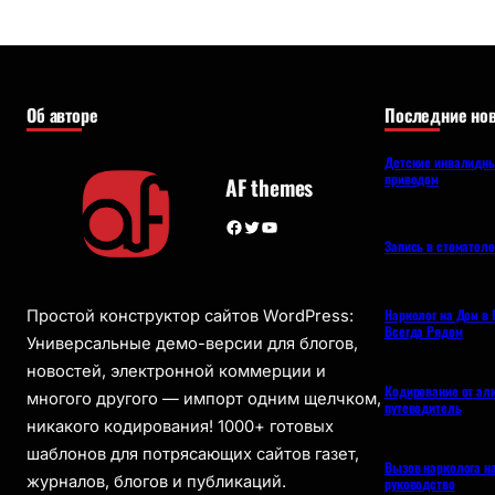
Об авторе
Последние нов
Детские инвалидны
приводом
AF themes
Facebook
Twitter
YouTube
Запись в стоматол
Нарколог на Дом в 
Простой конструктор сайтов WordPress:
Всегда Рядом
Универсальные демо-версии для блогов,
новостей, электронной коммерции и
Кодирование от ал
многого другого — импорт одним щелчком,
путеводитель
никакого кодирования! 1000+ готовых
шаблонов для потрясающих сайтов газет,
Вызов нарколога н
журналов, блогов и публикаций.
руководство