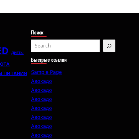
с
к
Поиск
S
ED
e
ДИЕТЫ
Быстрые ссылки
a
СОТА
r
Sample Page
Ы ПИТАНИЯ
c
Авокадо
h
Авокадо
Авокадо
Авокадо
Авокадо
Авокадо
Авокадо