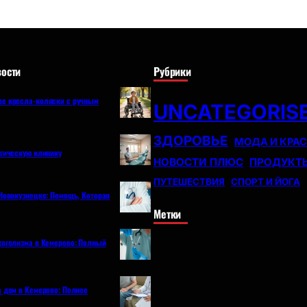
ости
Рубрики
е кресла-коляски с ручным
UNCATEGORIS
ЗДОРОВЬЕ
МОДА И КРА
огическую клинику
НОВОСТИ ПЛЮС
ПРОДУКТ
ПУТЕШЕСТВИЯ
СПОРТ И ЙОГА
Новокузнецке: Помощь, Которая
Метки
коголизма в Кемерово: Полный
а дом в Кемерово: Полное