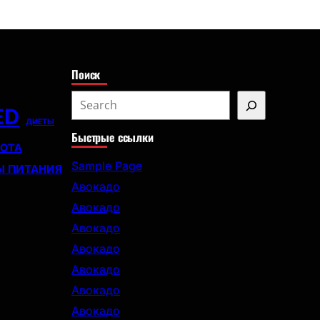
с
к
Поиск
S
ED
e
ДИЕТЫ
Быстрые ссылки
a
СОТА
r
Sample Page
Ы ПИТАНИЯ
c
Авокадо
h
Авокадо
Авокадо
Авокадо
Авокадо
Авокадо
Авокадо