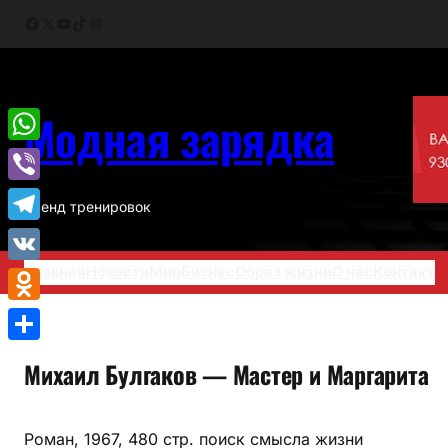
Перейти
Facebook
X
YouTube
TikTok
Instagram
к
содержимому
Модная зарядка
WhatsApp
Viber
Тренд тренировок
Telegram
Главная
Новости
Мир
Бизнес
Образ жизни
О нас
Контакт
VK
Odnoklassniki
Отправить
Михаил Булгаков — Мастер и Маргарита
Роман, 1967, 480 стр. поиск смысла жизни