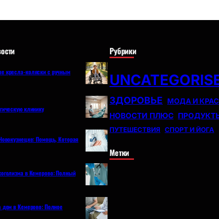
ости
Рубрики
е кресла-коляски с ручным
UNCATEGORIS
ЗДОРОВЬЕ
МОДА И КРА
огическую клинику
НОВОСТИ ПЛЮС
ПРОДУКТ
ПУТЕШЕСТВИЯ
СПОРТ И ЙОГА
Новокузнецке: Помощь, Которая
Метки
коголизма в Кемерово: Полный
а дом в Кемерово: Полное