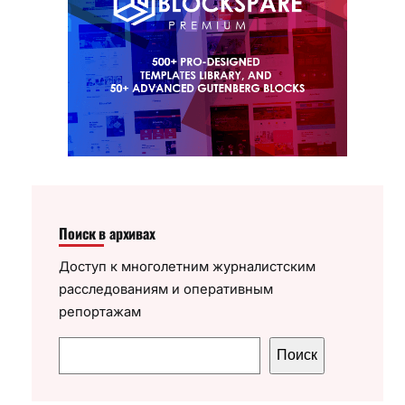
Поиск в архивах
Доступ к многолетним журналистским
расследованиям и оперативным
репортажам
П
Поиск
о
и