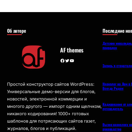
Об авторе
Последние нов
Детские инвалидны
приводом
AF themes
Facebook
Twitter
YouTube
Запись в стоматол
Нарколог на Дом в 
Простой конструктор сайтов WordPress:
Всегда Рядом
Универсальные демо-версии для блогов,
новостей, электронной коммерции и
Кодирование от ал
многого другого — импорт одним щелчком,
путеводитель
никакого кодирования! 1000+ готовых
шаблонов для потрясающих сайтов газет,
Вызов нарколога н
журналов, блогов и публикаций.
руководство