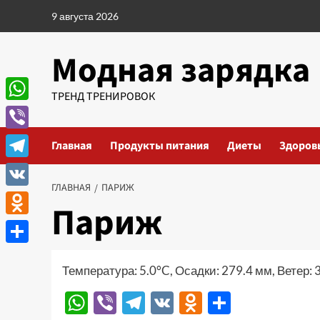
Перейти
9 августа 2026
к
содержимому
Модная зарядка
ТРЕНД ТРЕНИРОВОК
WhatsApp
Viber
Главная
Продукты питания
Диеты
Здоров
Telegram
ГЛАВНАЯ
ПАРИЖ
VK
Париж
Odnoklassniki
Отправить
Температура: 5.0°C, Осадки: 279.4 мм, Ветер: 
WhatsApp
Viber
Telegram
VK
Odnoklassn
Отправи