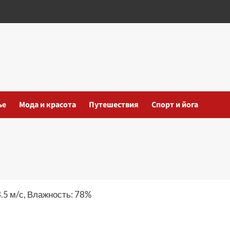
ье
Мода и красота
Путешествия
Спорт и йога
3.5 м/с, Влажность: 78%
iki
ть