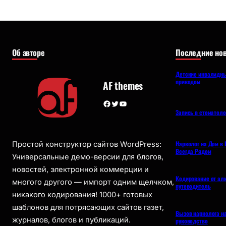
Об авторе
Последние нов
Детские инвалидны
приводом
AF themes
Facebook
Twitter
YouTube
Запись в стоматол
Нарколог на Дом в 
Простой конструктор сайтов WordPress:
Всегда Рядом
Универсальные демо-версии для блогов,
новостей, электронной коммерции и
Кодирование от ал
многого другого — импорт одним щелчком,
путеводитель
никакого кодирования! 1000+ готовых
шаблонов для потрясающих сайтов газет,
Вызов нарколога н
журналов, блогов и публикаций.
руководство