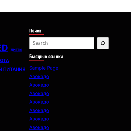
с
к
Поиск
S
ED
e
ДИЕТЫ
Быстрые ссылки
a
СОТА
r
Sample Page
Ы ПИТАНИЯ
c
Авокадо
h
Авокадо
Авокадо
Авокадо
Авокадо
Авокадо
Авокадо