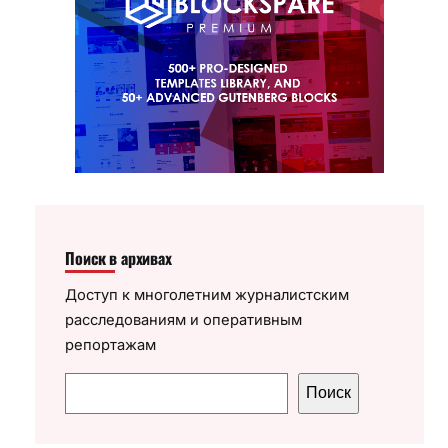
Поиск в архивах
Доступ к многолетним журналистским
расследованиям и оперативным
репортажам
П
Поиск
о
и