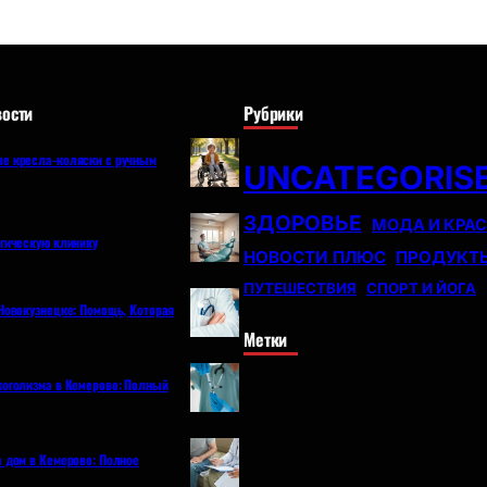
ости
Рубрики
е кресла-коляски с ручным
UNCATEGORIS
ЗДОРОВЬЕ
МОДА И КРА
огическую клинику
НОВОСТИ ПЛЮС
ПРОДУКТ
ПУТЕШЕСТВИЯ
СПОРТ И ЙОГА
Новокузнецке: Помощь, Которая
Метки
коголизма в Кемерово: Полный
а дом в Кемерово: Полное