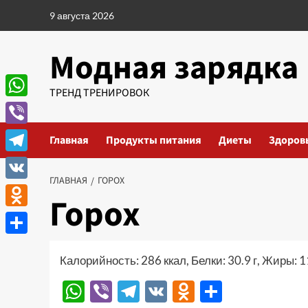
Перейти
9 августа 2026
к
содержимому
Модная зарядка
ТРЕНД ТРЕНИРОВОК
WhatsApp
Viber
Главная
Продукты питания
Диеты
Здоров
Telegram
ГЛАВНАЯ
ГОРОХ
VK
Горох
Odnoklassniki
Отправить
Калорийность: 286 ккал, Белки: 30.9 г, Жиры: 11
WhatsApp
Viber
Telegram
VK
Odnoklassn
Отправи