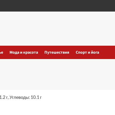
ье
Мода и красота
Путешествия
Спорт и йога
.2 г, Углеводы: 10.1 г
iki
ть