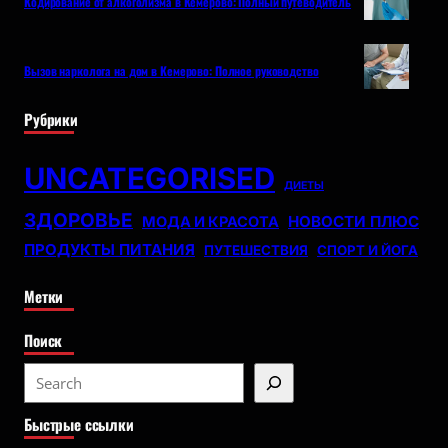
Кодирование от алкоголизма в Кемерово: Полный путеводитель
Вызов нарколога на дом в Кемерово: Полное руководство
Рубрики
UNCATEGORISED
ДИЕТЫ
ЗДОРОВЬЕ
НОВОСТИ ПЛЮС
МОДА И КРАСОТА
ПРОДУКТЫ ПИТАНИЯ
ПУТЕШЕСТВИЯ
СПОРТ И ЙОГА
Метки
Поиск
S
e
Быстрые ссылки
a