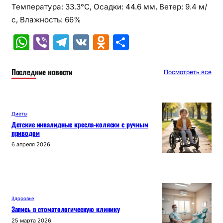
Температура: 33.3°C, Осадки: 44.6 мм, Ветер: 9.4 м/
с, Влажность: 66%
W
Vi
T
V
O
О
h
b
el
K
d
т
at
er
e
n
п
Последние новости
Посмотреть все
s
gr
o
р
A
a
kl
а
Диеты
p
m
a
в
Детские инвалидные кресла-коляски с ручным
приводом
p
s
и
6 апреля 2026
s
т
ni
ь
ki
Здоровье
Запись в стоматологическую клинику
25 марта 2026