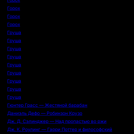
Горох
Горох
Горох
Горох
Груша
Груша
Груша
Груша
Груша
Груша
Груша
Груша
Груша
Гюнтер Грасс — Жестяной барабан
Даниэль Дефо — Робинзон Крузо
Дж. Д. Сэлинджер — Над пропастью во ржи
Дж. К. Роулинг — Гарри Поттер и философский