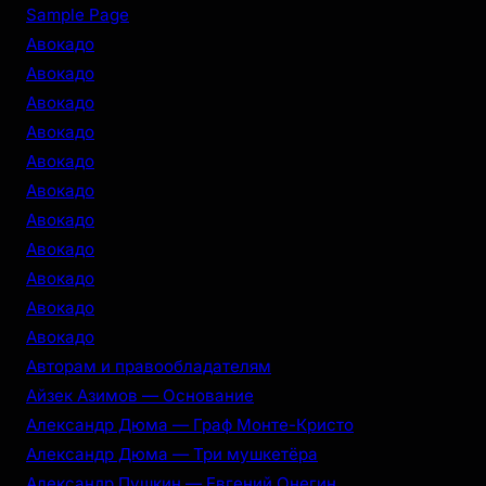
r
Sample Page
c
Авокадо
h
Авокадо
Авокадо
Авокадо
Авокадо
Авокадо
Авокадо
Авокадо
Авокадо
Авокадо
Авокадо
Авторам и правообладателям
Айзек Азимов — Основание
Александр Дюма — Граф Монте-Кристо
Александр Дюма — Три мушкетёра
Александр Пушкин — Евгений Онегин