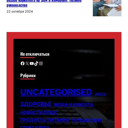
Вызов нарколога на дом в Кемерово: Полное
руководство
22 октября 2024
Не отключаться
Facebook
X
YouTube
TikTok
Instagram
Рубрики
UNCATEGORISED
ДИЕТЫ
ЗДОРОВЬЕ
МОДА И КРАСОТА
НОВОСТИ ПЛЮС
ПРОДУКТЫ ПИТАНИЯ
ПУТЕШЕСТВИЯ
СПОРТ И ЙОГА