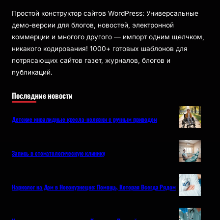
Простой конструктор сайтов WordPress: Универсальные
демо-версии для блогов, новостей, электронной
коммерции и многого другого — импорт одним щелчком,
никакого кодирования! 1000+ готовых шаблонов для
потрясающих сайтов газет, журналов, блогов и
публикаций.
Последние новости
Детские инвалидные кресла-коляски с ручным приводом
Запись в стоматологическую клинику
Нарколог на Дом в Новокузнецке: Помощь, Которая Всегда Рядом