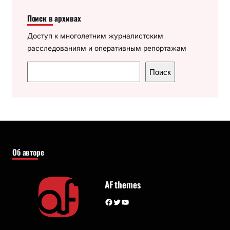
Поиск в архивах
Доступ к многолетним журналистским
расследованиям и оперативным репортажам
П
Поиск
о
и
с
к
Об авторе
AF themes
Facebook
Twitter
YouTube