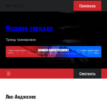
Перейти
Facebook
X
YouTube
TikTok
Instagram
Подписка
к
содержимому
Модная зарядка
Тренд тренировок
Смотреть
Лос-Анджелес