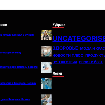
ости
Рубрики
е кресла-коляски с ручным
UNCATEGORIS
ЗДОРОВЬЕ
МОДА И КРА
огическую клинику
НОВОСТИ ПЛЮС
ПРОДУКТ
ПУТЕШЕСТВИЯ
СПОРТ И ЙОГА
Новокузнецке: Помощь, Которая
Метки
коголизма в Кемерово: Полный
а дом в Кемерово: Полное