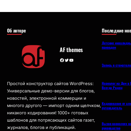
Об авторе
Последние нов
Детские инвалидны
приводом
AF themes
Facebook
Twitter
YouTube
Запись в стоматол
Нарколог на Дом в 
Простой конструктор сайтов WordPress:
Всегда Рядом
Универсальные демо-версии для блогов,
новостей, электронной коммерции и
Кодирование от ал
многого другого — импорт одним щелчком,
путеводитель
никакого кодирования! 1000+ готовых
шаблонов для потрясающих сайтов газет,
Вызов нарколога н
журналов, блогов и публикаций.
руководство