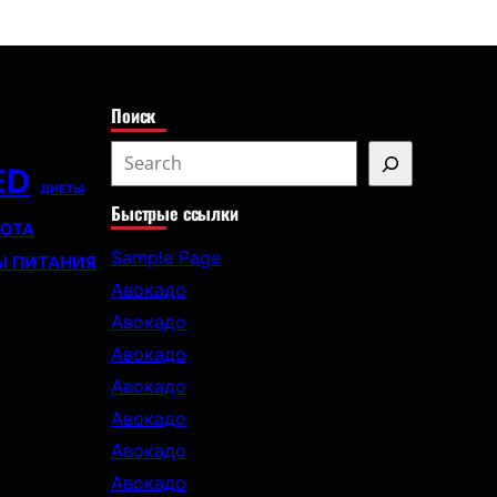
с
к
Поиск
S
ED
e
ДИЕТЫ
Быстрые ссылки
a
СОТА
r
Sample Page
Ы ПИТАНИЯ
c
Авокадо
h
Авокадо
Авокадо
Авокадо
Авокадо
Авокадо
Авокадо