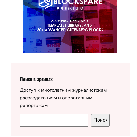
Поиск в архивах
Доступ к многолетним журналистским
расследованиям и оперативным
репортажам
П
Поиск
о
и