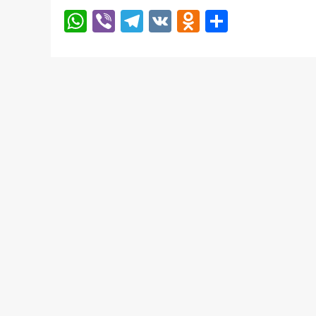
WhatsApp
Viber
Telegram
VK
Odnoklassn
Отправи