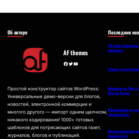
Об авторе
Последние нов
Детские инвалидны
приводом
AF themes
Facebook
Twitter
YouTube
Запись в стоматол
Нарколог на Дом в 
Простой конструктор сайтов WordPress:
Всегда Рядом
Универсальные демо-версии для блогов,
новостей, электронной коммерции и
Кодирование от ал
многого другого — импорт одним щелчком,
путеводитель
никакого кодирования! 1000+ готовых
шаблонов для потрясающих сайтов газет,
Вызов нарколога н
журналов, блогов и публикаций.
руководство