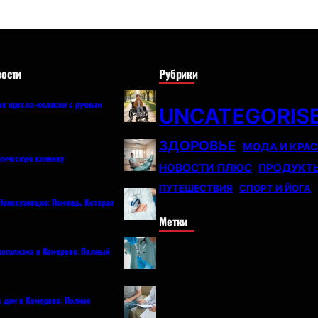
ости
Рубрики
е кресла-коляски с ручным
UNCATEGORIS
ЗДОРОВЬЕ
МОДА И КРА
огическую клинику
НОВОСТИ ПЛЮС
ПРОДУКТ
ПУТЕШЕСТВИЯ
СПОРТ И ЙОГА
Новокузнецке: Помощь, Которая
Метки
коголизма в Кемерово: Полный
а дом в Кемерово: Полное