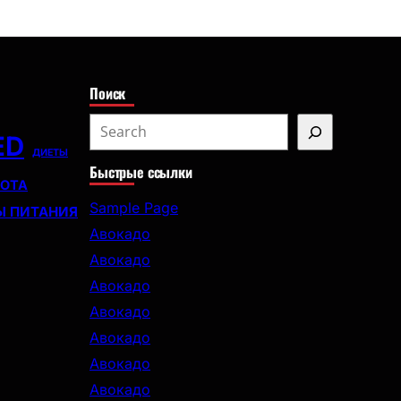
с
к
Поиск
S
ED
e
ДИЕТЫ
Быстрые ссылки
a
СОТА
r
Sample Page
Ы ПИТАНИЯ
c
Авокадо
h
Авокадо
Авокадо
Авокадо
Авокадо
Авокадо
Авокадо