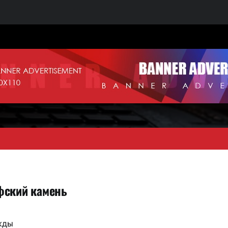
фский камень
ежды