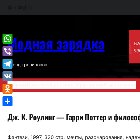
Перейти
Facebook
X
YouTube
TikTok
Instagram
к
содержимому
Модная зарядка
WhatsApp
Viber
Тренд тренировок
Telegram
Главная
Новости
Мир
Бизнес
Образ жизни
О нас
Контакт
VK
Odnoklassniki
Отправить
Дж. К. Роулинг — Гарри Поттер и филосо
Фэнтези, 1997, 320 стр. мечты, разочарования, над