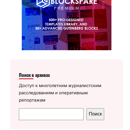
Поиск в архивах
Доступ к многолетним журналистским
расследованиям и оперативным
репортажам
П
Поиск
о
и