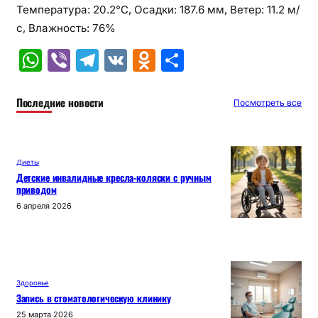
Температура: 20.2°C, Осадки: 187.6 мм, Ветер: 11.2 м/
с, Влажность: 76%
W
Vi
T
V
O
О
h
b
el
K
d
т
at
er
e
n
п
Последние новости
Посмотреть все
s
gr
o
р
A
a
kl
а
Диеты
p
m
a
в
Детские инвалидные кресла-коляски с ручным
приводом
p
s
и
6 апреля 2026
s
т
ni
ь
ki
Здоровье
Запись в стоматологическую клинику
25 марта 2026