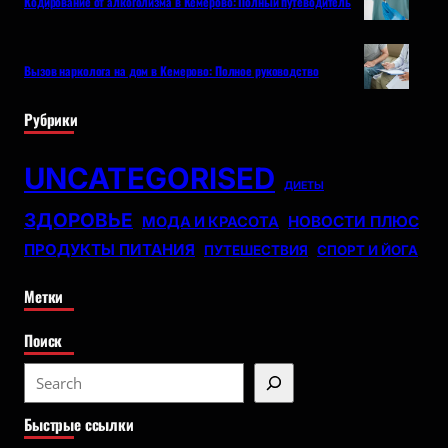
Кодирование от алкоголизма в Кемерово: Полный путеводитель
Вызов нарколога на дом в Кемерово: Полное руководство
Рубрики
UNCATEGORISED
ДИЕТЫ
ЗДОРОВЬЕ
НОВОСТИ ПЛЮС
МОДА И КРАСОТА
ПРОДУКТЫ ПИТАНИЯ
ПУТЕШЕСТВИЯ
СПОРТ И ЙОГА
Метки
Поиск
S
e
Быстрые ссылки
a