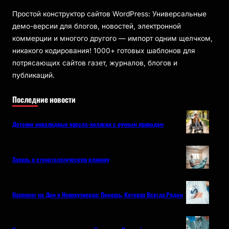
Простой конструктор сайтов WordPress: Универсальные
демо-версии для блогов, новостей, электронной
коммерции и многого другого — импорт одним щелчком,
никакого кодирования! 1000+ готовых шаблонов для
потрясающих сайтов газет, журналов, блогов и
публикаций.
Последние новости
Детские инвалидные кресла-коляски с ручным приводом
Запись в стоматологическую клинику
Нарколог на Дом в Новокузнецке: Помощь, Которая Всегда Рядом