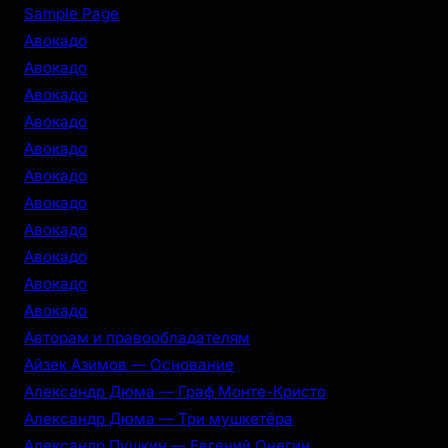
r
Sample Page
c
Авокадо
h
Авокадо
Авокадо
Авокадо
Авокадо
Авокадо
Авокадо
Авокадо
Авокадо
Авокадо
Авокадо
Авторам и правообладателям
Айзек Азимов — Основание
Александр Дюма — Граф Монте-Кристо
Александр Дюма — Три мушкетёра
Александр Пушкин — Евгений Онегин