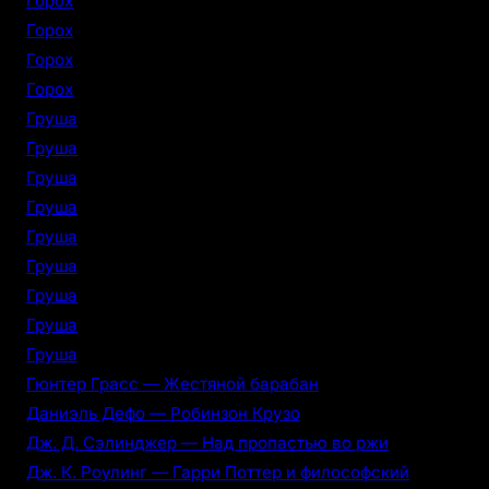
Горох
Горох
Горох
Горох
Груша
Груша
Груша
Груша
Груша
Груша
Груша
Груша
Груша
Гюнтер Грасс — Жестяной барабан
Даниэль Дефо — Робинзон Крузо
Дж. Д. Сэлинджер — Над пропастью во ржи
Дж. К. Роулинг — Гарри Поттер и философский