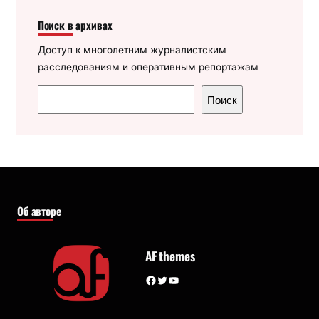
Поиск в архивах
Доступ к многолетним журналистским
расследованиям и оперативным репортажам
П
Поиск
о
и
с
к
Об авторе
AF themes
Facebook
Twitter
YouTube