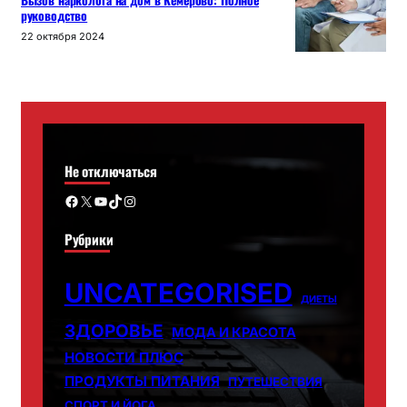
Вызов нарколога на дом в Кемерово: Полное
руководство
22 октября 2024
Не отключаться
Facebook
X
YouTube
TikTok
Instagram
Рубрики
UNCATEGORISED
ДИЕТЫ
ЗДОРОВЬЕ
МОДА И КРАСОТА
НОВОСТИ ПЛЮС
ПРОДУКТЫ ПИТАНИЯ
ПУТЕШЕСТВИЯ
СПОРТ И ЙОГА