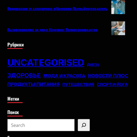
Кодирование от алкоголизма в Кемерово: Полный путеводитель
Вызов нарколога на дом в Кемерово: Полное руководство
Рубрики
UNCATEGORISED
ДИЕТЫ
ЗДОРОВЬЕ
НОВОСТИ ПЛЮС
МОДА И КРАСОТА
ПРОДУКТЫ ПИТАНИЯ
ПУТЕШЕСТВИЯ
СПОРТ И ЙОГА
Метки
Поиск
S
e