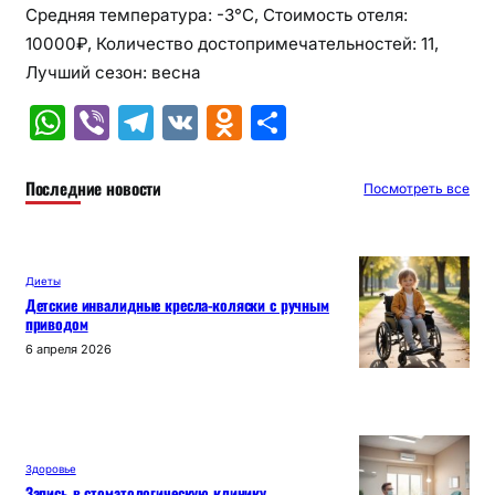
Средняя температура: -3°C, Стоимость отеля:
10000₽, Количество достопримечательностей: 11,
Лучший сезон: весна
W
Vi
T
V
O
О
h
b
el
K
d
т
at
er
e
n
п
Последние новости
Посмотреть все
s
gr
o
р
A
a
kl
а
Диеты
p
m
a
в
Детские инвалидные кресла-коляски с ручным
приводом
p
s
и
6 апреля 2026
s
т
ni
ь
ki
Здоровье
Запись в стоматологическую клинику