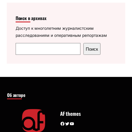
Поиск в архивах
Доступ к многолетним журналистским
расследованиям и оперативным репортажам
П
Поиск
о
и
с
к
Об авторе
AF themes
Facebook
Twitter
YouTube