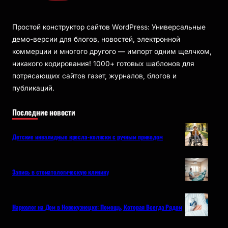
Простой конструктор сайтов WordPress: Универсальные
демо-версии для блогов, новостей, электронной
коммерции и многого другого — импорт одним щелчком,
никакого кодирования! 1000+ готовых шаблонов для
потрясающих сайтов газет, журналов, блогов и
публикаций.
Последние новости
Детские инвалидные кресла-коляски с ручным приводом
Запись в стоматологическую клинику
Нарколог на Дом в Новокузнецке: Помощь, Которая Всегда Рядом