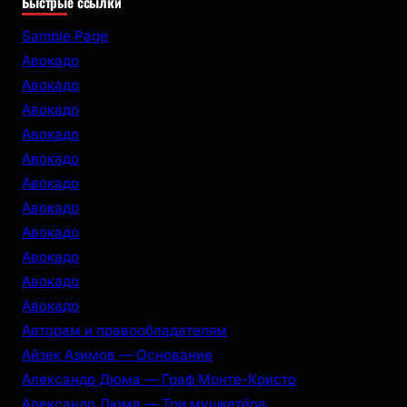
Быстрые ссылки
a
r
Sample Page
c
Авокадо
h
Авокадо
Авокадо
Авокадо
Авокадо
Авокадо
Авокадо
Авокадо
Авокадо
Авокадо
Авокадо
Авторам и правообладателям
Айзек Азимов — Основание
Александр Дюма — Граф Монте-Кристо
Александр Дюма — Три мушкетёра