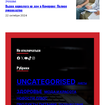
Здоровье
Вызов нарколога на дом в Кемерово: Полное
руководство
22 октября 2024
Не отключаться
Facebook
X
YouTube
TikTok
Instagram
Рубрики
UNCATEGORISED
ДИЕТЫ
ЗДОРОВЬЕ
МОДА И КРАСОТА
НОВОСТИ ПЛЮС
ПРОДУКТЫ ПИТАНИЯ
ПУТЕШЕСТВИЯ