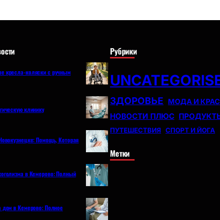
ости
Рубрики
е кресла-коляски с ручным
UNCATEGORIS
ЗДОРОВЬЕ
МОДА И КРА
огическую клинику
НОВОСТИ ПЛЮС
ПРОДУКТ
ПУТЕШЕСТВИЯ
СПОРТ И ЙОГА
Новокузнецке: Помощь, Которая
Метки
коголизма в Кемерово: Полный
а дом в Кемерово: Полное