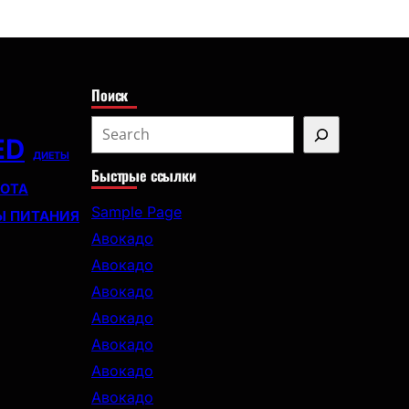
с
к
Поиск
S
ED
e
ДИЕТЫ
Быстрые ссылки
a
СОТА
r
Sample Page
Ы ПИТАНИЯ
c
Авокадо
h
Авокадо
Авокадо
Авокадо
Авокадо
Авокадо
Авокадо