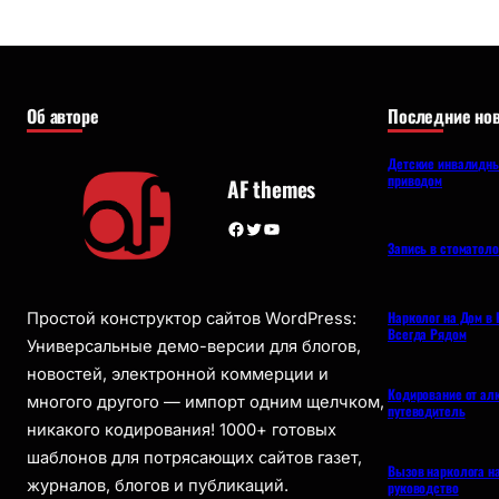
Об авторе
Последние нов
Детские инвалидны
приводом
AF themes
Facebook
Twitter
YouTube
Запись в стоматол
Нарколог на Дом в 
Простой конструктор сайтов WordPress:
Всегда Рядом
Универсальные демо-версии для блогов,
новостей, электронной коммерции и
Кодирование от ал
многого другого — импорт одним щелчком,
путеводитель
никакого кодирования! 1000+ готовых
шаблонов для потрясающих сайтов газет,
Вызов нарколога н
журналов, блогов и публикаций.
руководство