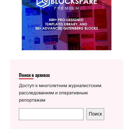
Поиск в архивах
Доступ к многолетним журналистским
расследованиям и оперативным
репортажам
П
Поиск
о
и