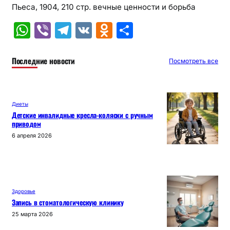
Пьеса, 1904, 210 стр. вечные ценности и борьба
W
Vi
T
V
O
О
h
b
el
K
d
т
at
er
e
n
п
Последние новости
Посмотреть все
s
gr
o
р
A
a
kl
а
Диеты
p
m
a
в
Детские инвалидные кресла-коляски с ручным
приводом
p
s
и
6 апреля 2026
s
т
ni
ь
ki
Здоровье
Запись в стоматологическую клинику
25 марта 2026