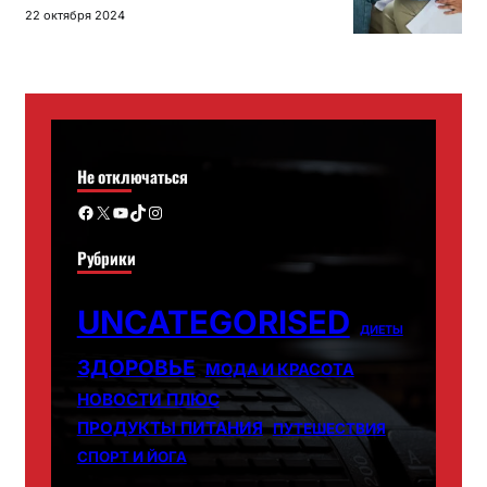
22 октября 2024
Не отключаться
Facebook
X
YouTube
TikTok
Instagram
Рубрики
UNCATEGORISED
ДИЕТЫ
ЗДОРОВЬЕ
МОДА И КРАСОТА
НОВОСТИ ПЛЮС
ПРОДУКТЫ ПИТАНИЯ
ПУТЕШЕСТВИЯ
СПОРТ И ЙОГА