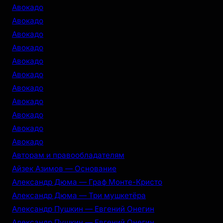
c
Авокадо
h
Авокадо
Авокадо
Авокадо
Авокадо
Авокадо
Авокадо
Авокадо
Авокадо
Авокадо
Авокадо
Авторам и правообладателям
Айзек Азимов — Основание
Александр Дюма — Граф Монте-Кристо
Александр Дюма — Три мушкетёра
Александр Пушкин — Евгений Онегин
Александр Пушкин — Евгений Онегин