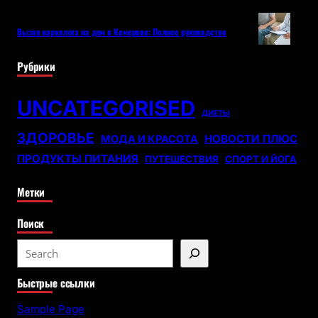
Вызов нарколога на дом в Кемерово: Полное руководство
Рубрики
UNCATEGORISED
ДИЕТЫ
ЗДОРОВЬЕ
НОВОСТИ ПЛЮС
МОДА И КРАСОТА
ПРОДУКТЫ ПИТАНИЯ
ПУТЕШЕСТВИЯ
СПОРТ И ЙОГА
Метки
Поиск
S
e
Быстрые ссылки
a
r
Sample Page