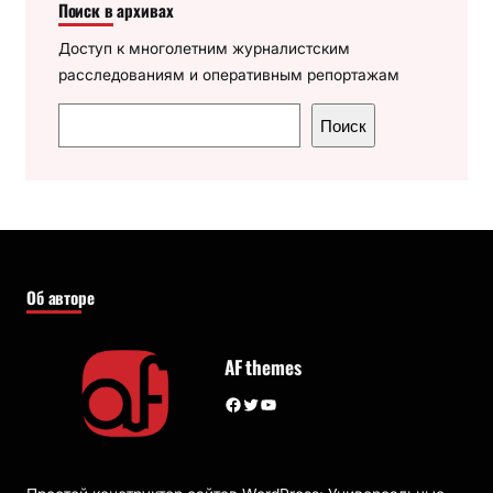
Поиск в архивах
Доступ к многолетним журналистским
расследованиям и оперативным репортажам
П
Поиск
о
и
с
к
Об авторе
AF themes
Facebook
Twitter
YouTube