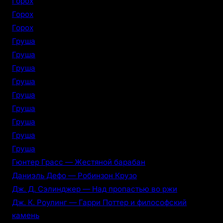
Горох
Горох
Горох
Груша
Груша
Груша
Груша
Груша
Груша
Груша
Груша
Груша
Гюнтер Грасс — Жестяной барабан
Даниэль Дефо — Робинзон Крузо
Дж. Д. Сэлинджер — Над пропастью во ржи
Дж. К. Роулинг — Гарри Поттер и философский
камень