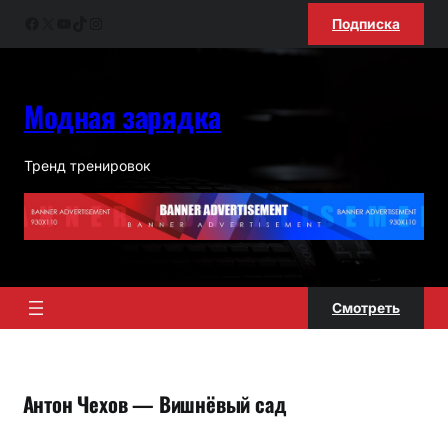
Перейти
Facebook
X
YouTube
TikTok
Instagram
Подписка
к
содержимому
Модная зарядка
Тренд тренировок
Смотреть
Антон Чехов — Вишнёвый сад