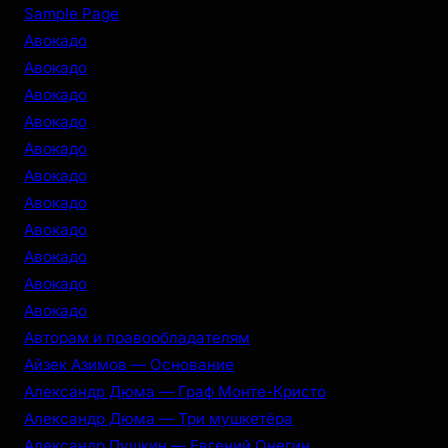
r
Sample Page
c
Авокадо
h
Авокадо
Авокадо
Авокадо
Авокадо
Авокадо
Авокадо
Авокадо
Авокадо
Авокадо
Авокадо
Авторам и правообладателям
Айзек Азимов — Основание
Александр Дюма — Граф Монте-Кристо
Александр Дюма — Три мушкетёра
Александр Пушкин — Евгений Онегин