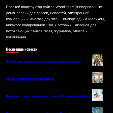
Простой конструктор сайтов WordPress: Универсальные
демо-версии для блогов, новостей, электронной
коммерции и многого другого — импорт одним щелчком,
никакого кодирования! 1000+ готовых шаблонов для
потрясающих сайтов газет, журналов, блогов и
публикаций.
Последние новости
Детские инвалидные кресла-коляски с ручным приводом
Запись в стоматологическую клинику
Нарколог на Дом в Новокузнецке: Помощь, Которая Всегда Рядом