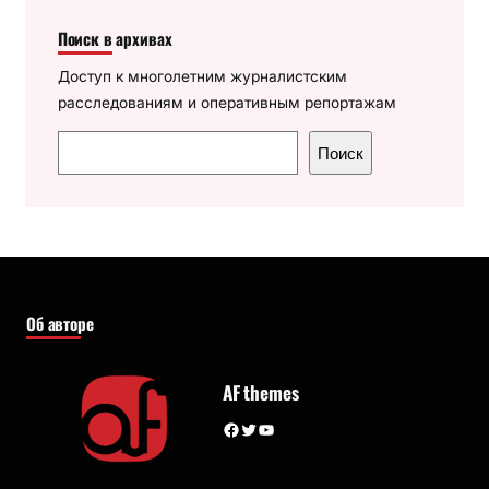
Поиск в архивах
Доступ к многолетним журналистским
расследованиям и оперативным репортажам
П
Поиск
о
и
с
к
Об авторе
AF themes
Facebook
Twitter
YouTube