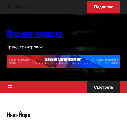
Перейти
Facebook
X
YouTube
TikTok
Instagram
Подписка
к
содержимому
Модная зарядка
Тренд тренировок
Смотреть
Нью-Йорк