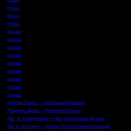
Горох
Горох
Горох
Горох
Груша
Груша
Груша
Груша
Груша
Груша
Груша
Груша
Груша
Гюнтер Грасс — Жестяной барабан
Даниэль Дефо — Робинзон Крузо
Дж. Д. Сэлинджер — Над пропастью во ржи
Дж. К. Роулинг — Гарри Поттер и философский