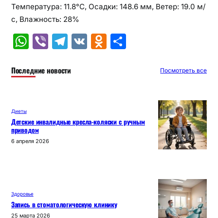
Температура: 11.8°C, Осадки: 148.6 мм, Ветер: 19.0 м/
с, Влажность: 28%
W
Vi
T
V
O
О
h
b
el
K
d
т
at
er
e
n
п
Последние новости
Посмотреть все
s
gr
o
р
A
a
kl
а
Диеты
p
m
a
в
Детские инвалидные кресла-коляски с ручным
приводом
p
s
и
6 апреля 2026
s
т
ni
ь
ki
Здоровье
Запись в стоматологическую клинику
25 марта 2026