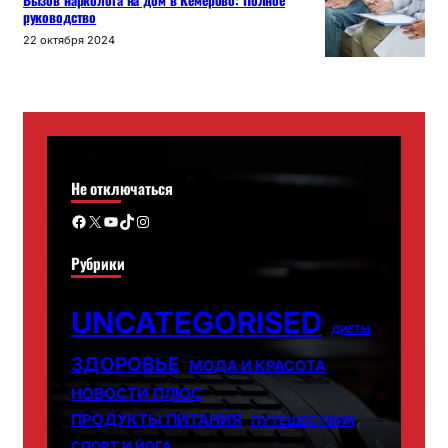
Вызов нарколога на дом в Кемерово: Полное
руководство
22 октября 2024
Не отключаться
Facebook
X
YouTube
TikTok
Instagram
Рубрики
UNCATEGORISED
ДИЕТЫ
ЗДОРОВЬЕ
МОДА И КРАСОТА
НОВОСТИ ПЛЮС
ПРОДУКТЫ ПИТАНИЯ
ПУТЕШЕСТВИЯ
СПОРТ И ЙОГА