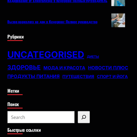
Кодирование от алкоголизма в Кемерово: Полный путеводитель
Вызов нарколога на дом в Кемерово: Полное руководство
Рубрики
UNCATEGORISED
ДИЕТЫ
ЗДОРОВЬЕ
НОВОСТИ ПЛЮС
МОДА И КРАСОТА
ПРОДУКТЫ ПИТАНИЯ
ПУТЕШЕСТВИЯ
СПОРТ И ЙОГА
Метки
Поиск
S
e
Быстрые ссылки
a