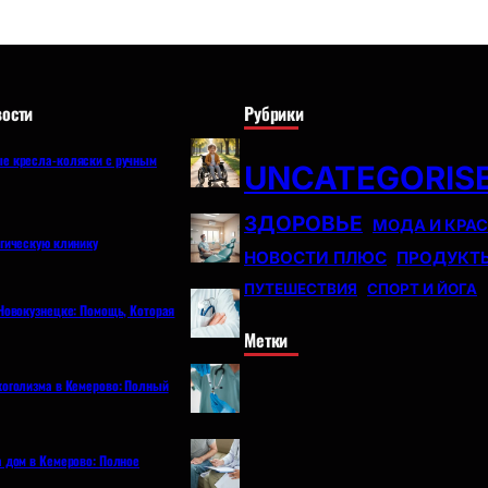
ости
Рубрики
е кресла-коляски с ручным
UNCATEGORIS
ЗДОРОВЬЕ
МОДА И КРА
огическую клинику
НОВОСТИ ПЛЮС
ПРОДУКТ
ПУТЕШЕСТВИЯ
СПОРТ И ЙОГА
Новокузнецке: Помощь, Которая
Метки
коголизма в Кемерово: Полный
а дом в Кемерово: Полное