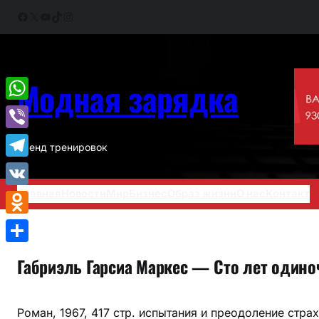
Перейти
Facebook
X
YouTube
TikTok
Instagram
к
содержимому
Модная зарядка
WhatsApp
Viber
Тренд тренировок
Telegram
Главная
Новости
Мир
Бизнес
Образ жизни
О нас
Контакт
VK
Odnoklassniki
Отправить
Габриэль Гарсиа Маркес — Сто лет одино
Роман, 1967, 417 стр. испытания и преодоление стра