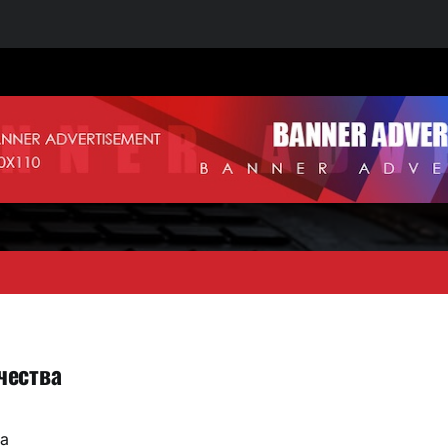
чества
ха