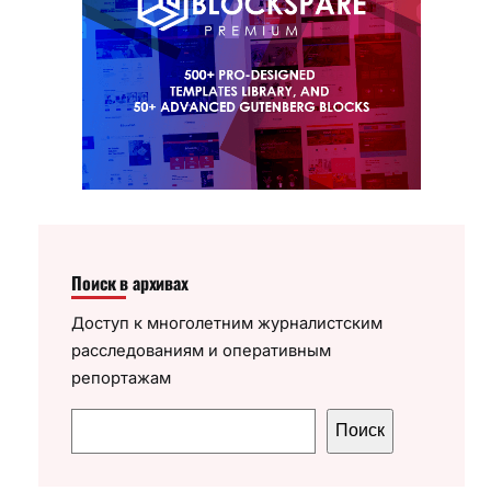
Поиск в архивах
Доступ к многолетним журналистским
расследованиям и оперативным
репортажам
П
Поиск
о
и