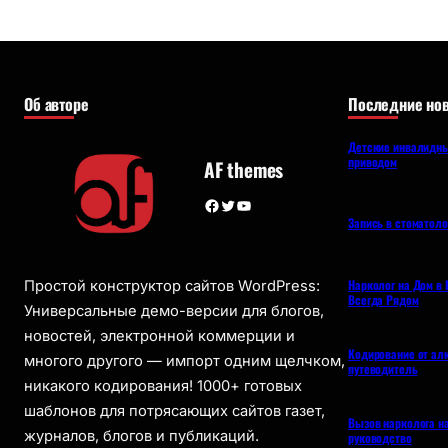
Об авторе
Последние нов
Детские инвалидны
приводом
AF themes
Facebook
Twitter
YouTube
Запись в стоматол
Нарколог на Дом в 
Простой конструктор сайтов WordPress:
Всегда Рядом
Универсальные демо-версии для блогов,
новостей, электронной коммерции и
Кодирование от ал
многого другого — импорт одним щелчком,
путеводитель
никакого кодирования! 1000+ готовых
шаблонов для потрясающих сайтов газет,
Вызов нарколога н
журналов, блогов и публикаций.
руководство