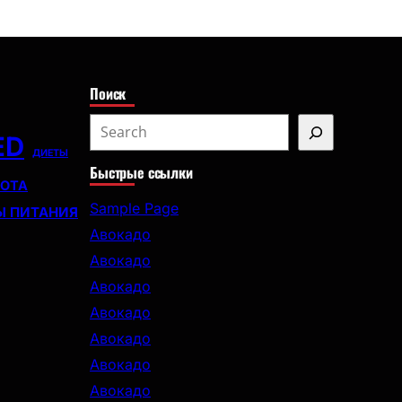
с
к
Поиск
S
ED
e
ДИЕТЫ
Быстрые ссылки
a
СОТА
r
Sample Page
Ы ПИТАНИЯ
c
Авокадо
h
Авокадо
Авокадо
Авокадо
Авокадо
Авокадо
Авокадо