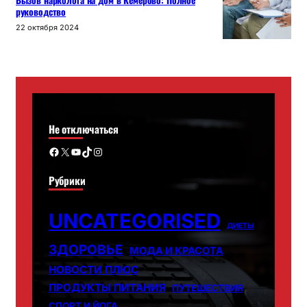
Вызов нарколога на дом в Кемерово: Полное
руководство
22 октября 2024
Не отключаться
Facebook
X
YouTube
TikTok
Instagram
Рубрики
UNCATEGORISED
ДИЕТЫ
ЗДОРОВЬЕ
МОДА И КРАСОТА
НОВОСТИ ПЛЮС
ПРОДУКТЫ ПИТАНИЯ
ПУТЕШЕСТВИЯ
СПОРТ И ЙОГА