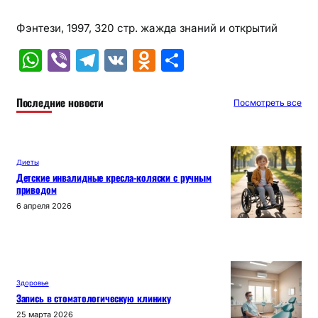
Фэнтези, 1997, 320 стр. жажда знаний и открытий
W
Vi
T
V
O
О
h
b
el
K
d
т
at
er
e
n
п
Последние новости
Посмотреть все
s
gr
o
р
A
a
kl
а
Диеты
p
m
a
в
Детские инвалидные кресла-коляски с ручным
приводом
p
s
и
6 апреля 2026
s
т
ni
ь
ki
Здоровье
Запись в стоматологическую клинику
25 марта 2026