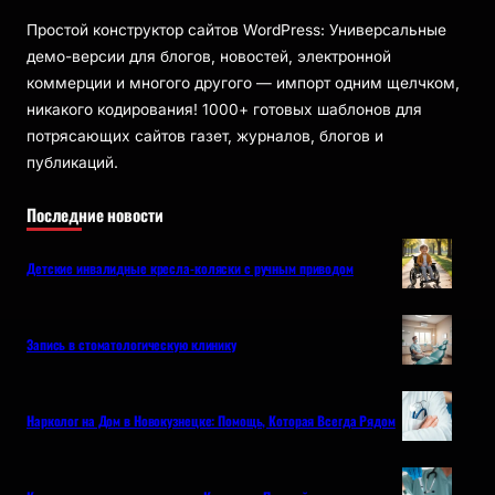
Простой конструктор сайтов WordPress: Универсальные
демо-версии для блогов, новостей, электронной
коммерции и многого другого — импорт одним щелчком,
никакого кодирования! 1000+ готовых шаблонов для
потрясающих сайтов газет, журналов, блогов и
публикаций.
Последние новости
Детские инвалидные кресла-коляски с ручным приводом
Запись в стоматологическую клинику
Нарколог на Дом в Новокузнецке: Помощь, Которая Всегда Рядом