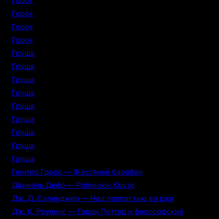
Горох
Горох
Горох
Горох
Груша
Груша
Груша
Груша
Груша
Груша
Груша
Груша
Груша
Гюнтер Грасс — Жестяной барабан
Даниэль Дефо — Робинзон Крузо
Дж. Д. Сэлинджер — Над пропастью во ржи
Дж. К. Роулинг — Гарри Поттер и философский