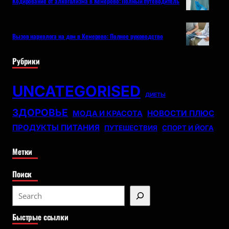
Кодирование от алкоголизма в Кемерово: Полный путеводитель
Вызов нарколога на дом в Кемерово: Полное руководство
Рубрики
UNCATEGORISED
ДИЕТЫ
ЗДОРОВЬЕ
НОВОСТИ ПЛЮС
МОДА И КРАСОТА
ПРОДУКТЫ ПИТАНИЯ
ПУТЕШЕСТВИЯ
СПОРТ И ЙОГА
Метки
Поиск
S
e
Быстрые ссылки
a