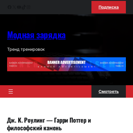
Перейти
Facebook
X
YouTube
TikTok
Instagram
Подписка
к
содержимому
Модная зарядка
Тренд тренировок
Смотреть
Дж. К. Роулинг — Гарри Поттер и
философский камень