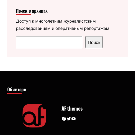
Поиск в архивах
Доступ к многолетним журналистским
расследованиям и оперативным репортажам
П
Поиск
о
и
с
к
Об авторе
AF themes
Facebook
Twitter
YouTube