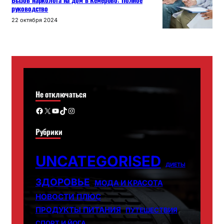
Вызов нарколога на дом в Кемерово: Полное
руководство
22 октября 2024
Не отключаться
Facebook
X
YouTube
TikTok
Instagram
Рубрики
UNCATEGORISED
ДИЕТЫ
ЗДОРОВЬЕ
МОДА И КРАСОТА
НОВОСТИ ПЛЮС
ПРОДУКТЫ ПИТАНИЯ
ПУТЕШЕСТВИЯ
СПОРТ И ЙОГА