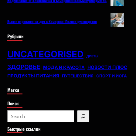
Кодирование от алкоголизма в Кемерово: Полный путеводитель
Вызов нарколога на дом в Кемерово: Полное руководство
Рубрики
UNCATEGORISED
ДИЕТЫ
ЗДОРОВЬЕ
НОВОСТИ ПЛЮС
МОДА И КРАСОТА
ПРОДУКТЫ ПИТАНИЯ
ПУТЕШЕСТВИЯ
СПОРТ И ЙОГА
Метки
Поиск
S
e
Быстрые ссылки
a