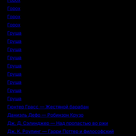
Горох
Горох
Горох
Горох
Груша
Груша
Груша
Груша
Груша
Груша
Груша
Груша
Груша
Гюнтер Грасс — Жестяной барабан
Даниэль Дефо — Робинзон Крузо
Дж. Д. Сэлинджер — Над пропастью во ржи
Дж. К. Роулинг — Гарри Поттер и философский