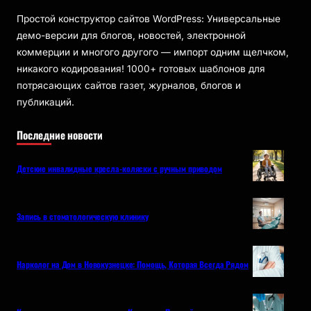
Простой конструктор сайтов WordPress: Универсальные
демо-версии для блогов, новостей, электронной
коммерции и многого другого — импорт одним щелчком,
никакого кодирования! 1000+ готовых шаблонов для
потрясающих сайтов газет, журналов, блогов и
публикаций.
Последние новости
Детские инвалидные кресла-коляски с ручным приводом
Запись в стоматологическую клинику
Нарколог на Дом в Новокузнецке: Помощь, Которая Всегда Рядом