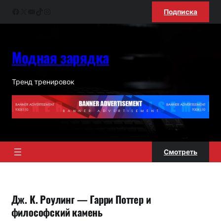
Перейти
Facebook
X
YouTube
TikTok
Instagram
Подписка
к
содержимому
Модная зарядка
Тренд тренировок
Смотреть
Дж. К. Роулинг — Гарри Поттер и
философский камень