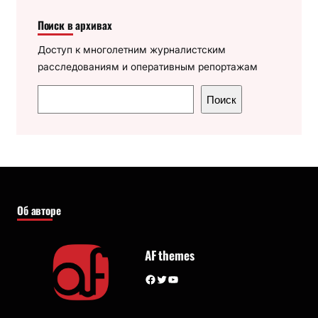
Поиск в архивах
Доступ к многолетним журналистским
расследованиям и оперативным репортажам
П
Поиск
о
и
с
к
Об авторе
AF themes
Facebook
Twitter
YouTube