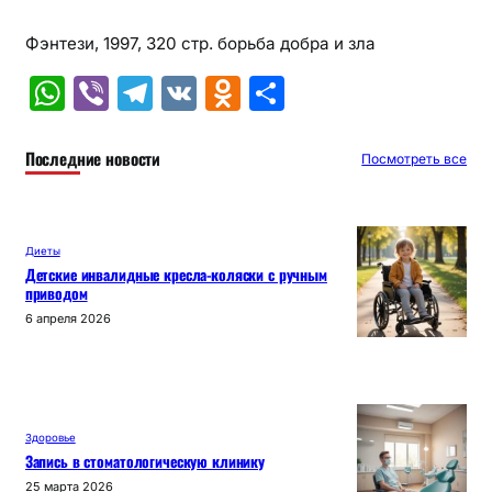
Фэнтези, 1997, 320 стр. борьба добра и зла
W
Vi
T
V
O
О
h
b
el
K
d
т
at
er
e
n
п
Последние новости
Посмотреть все
s
gr
o
р
A
a
kl
а
Диеты
p
m
a
в
Детские инвалидные кресла-коляски с ручным
приводом
p
s
и
6 апреля 2026
s
т
ni
ь
ki
Здоровье
Запись в стоматологическую клинику
25 марта 2026