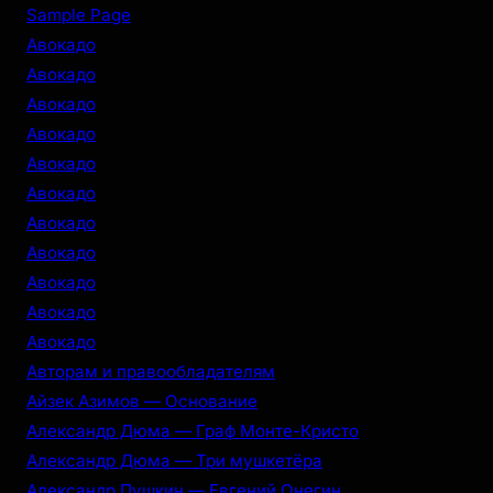
r
Sample Page
c
Авокадо
h
Авокадо
Авокадо
Авокадо
Авокадо
Авокадо
Авокадо
Авокадо
Авокадо
Авокадо
Авокадо
Авторам и правообладателям
Айзек Азимов — Основание
Александр Дюма — Граф Монте-Кристо
Александр Дюма — Три мушкетёра
Александр Пушкин — Евгений Онегин