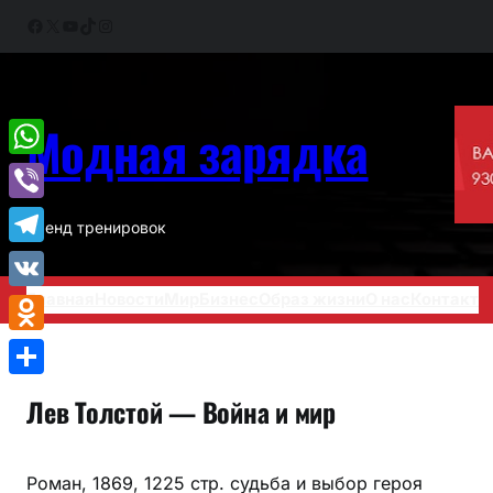
Перейти
Facebook
X
YouTube
TikTok
Instagram
к
содержимому
Модная зарядка
WhatsApp
Viber
Тренд тренировок
Telegram
Главная
Новости
Мир
Бизнес
Образ жизни
О нас
Контакт
VK
Odnoklassniki
Отправить
Лев Толстой — Война и мир
Роман, 1869, 1225 стр. судьба и выбор героя