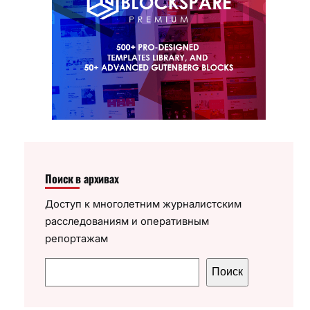
Поиск в архивах
Доступ к многолетним журналистским
расследованиям и оперативным
репортажам
П
Поиск
о
и