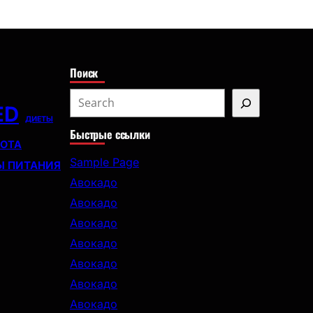
с
к
Поиск
S
ED
e
ДИЕТЫ
Быстрые ссылки
a
СОТА
r
Sample Page
Ы ПИТАНИЯ
c
Авокадо
h
Авокадо
Авокадо
Авокадо
Авокадо
Авокадо
Авокадо