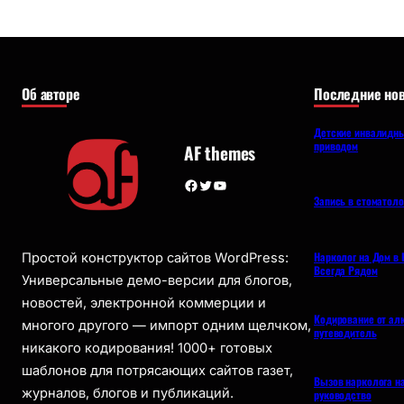
Об авторе
Последние нов
Детские инвалидны
приводом
AF themes
Facebook
Twitter
YouTube
Запись в стоматол
Нарколог на Дом в 
Простой конструктор сайтов WordPress:
Всегда Рядом
Универсальные демо-версии для блогов,
новостей, электронной коммерции и
Кодирование от ал
многого другого — импорт одним щелчком,
путеводитель
никакого кодирования! 1000+ готовых
шаблонов для потрясающих сайтов газет,
Вызов нарколога н
журналов, блогов и публикаций.
руководство