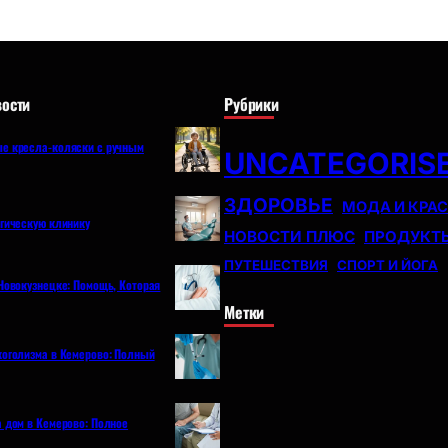
ости
Рубрики
е кресла-коляски с ручным
UNCATEGORIS
ЗДОРОВЬЕ
МОДА И КРА
огическую клинику
НОВОСТИ ПЛЮС
ПРОДУКТ
ПУТЕШЕСТВИЯ
СПОРТ И ЙОГА
Новокузнецке: Помощь, Которая
Метки
коголизма в Кемерово: Полный
а дом в Кемерово: Полное