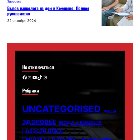
Здоровье
Вызов нарколога на дом в Кемерово: Полное
руководство
22 октября 2024
Не отключаться
Facebook
X
YouTube
TikTok
Instagram
Рубрики
UNCATEGORISED
ДИЕТЫ
ЗДОРОВЬЕ
МОДА И КРАСОТА
НОВОСТИ ПЛЮС
ПРОДУКТЫ ПИТАНИЯ
ПУТЕШЕСТВИЯ