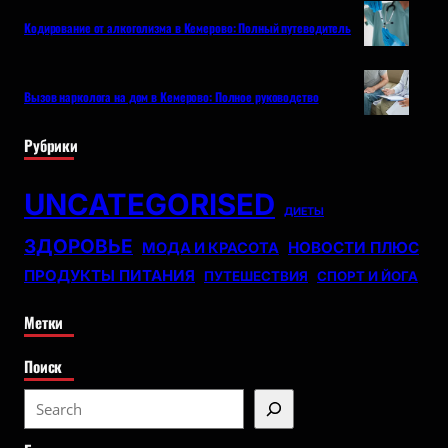
Кодирование от алкоголизма в Кемерово: Полный путеводитель
Вызов нарколога на дом в Кемерово: Полное руководство
Рубрики
UNCATEGORISED
ДИЕТЫ
ЗДОРОВЬЕ
НОВОСТИ ПЛЮС
МОДА И КРАСОТА
ПРОДУКТЫ ПИТАНИЯ
ПУТЕШЕСТВИЯ
СПОРТ И ЙОГА
Метки
Поиск
S
e