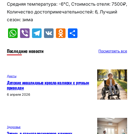
Средняя температура: -6°C, Стоимость отеля: 7500₽,
Количество достопримечательностей: 6, Лучший
сезон: зима
W
Vi
T
V
O
О
h
b
el
K
d
т
at
er
e
n
п
Последние новости
Посмотреть все
s
gr
o
р
A
a
kl
а
Диеты
p
m
a
в
Детские инвалидные кресла-коляски с ручным
приводом
p
s
и
6 апреля 2026
s
т
ni
ь
ki
Здоровье
Запись в стоматологическую клинику