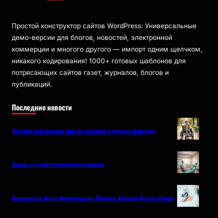
Простой конструктор сайтов WordPress: Универсальные
демо-версии для блогов, новостей, электронной
коммерции и многого другого — импорт одним щелчком,
никакого кодирования! 1000+ готовых шаблонов для
потрясающих сайтов газет, журналов, блогов и
публикаций.
Последние новости
Детские инвалидные кресла-коляски с ручным приводом
Запись в стоматологическую клинику
Нарколог на Дом в Новокузнецке: Помощь, Которая Всегда Рядом