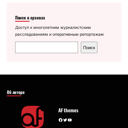
Поиск в архивах
Доступ к многолетним журналистским
расследованиям и оперативным репортажам
П
Поиск
о
и
с
к
Об авторе
AF themes
Facebook
Twitter
YouTube