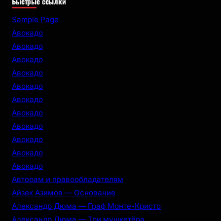
Быстрые ссылки
a
r
Sample Page
c
Авокадо
h
Авокадо
Авокадо
Авокадо
Авокадо
Авокадо
Авокадо
Авокадо
Авокадо
Авокадо
Авокадо
Авторам и правообладателям
Айзек Азимов — Основание
Александр Дюма — Граф Монте-Кристо
Александр Дюма — Три мушкетёра