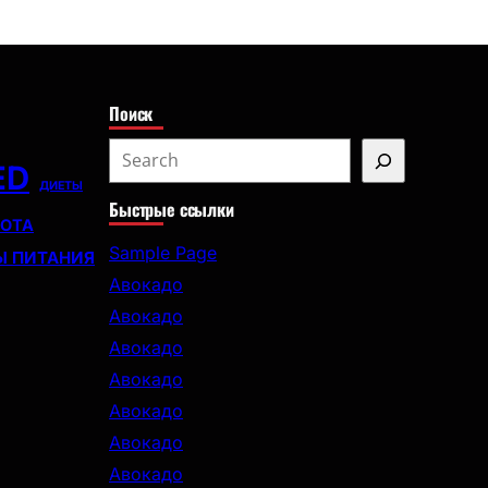
с
к
Поиск
S
ED
e
ДИЕТЫ
Быстрые ссылки
a
СОТА
r
Sample Page
Ы ПИТАНИЯ
c
Авокадо
h
Авокадо
Авокадо
Авокадо
Авокадо
Авокадо
Авокадо