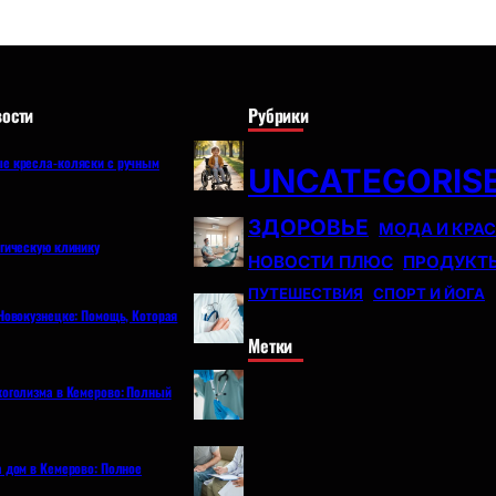
ости
Рубрики
е кресла-коляски с ручным
UNCATEGORIS
ЗДОРОВЬЕ
МОДА И КРА
огическую клинику
НОВОСТИ ПЛЮС
ПРОДУКТ
ПУТЕШЕСТВИЯ
СПОРТ И ЙОГА
Новокузнецке: Помощь, Которая
Метки
коголизма в Кемерово: Полный
а дом в Кемерово: Полное