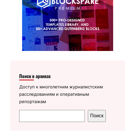
Поиск в архивах
Доступ к многолетним журналистским
расследованиям и оперативным
репортажам
П
Поиск
о
и