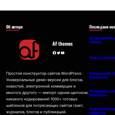
Об авторе
Последние нов
Детские инвалидны
приводом
AF themes
Facebook
Twitter
YouTube
Запись в стоматол
Нарколог на Дом в 
Простой конструктор сайтов WordPress:
Всегда Рядом
Универсальные демо-версии для блогов,
новостей, электронной коммерции и
Кодирование от ал
многого другого — импорт одним щелчком,
путеводитель
никакого кодирования! 1000+ готовых
шаблонов для потрясающих сайтов газет,
Вызов нарколога н
журналов, блогов и публикаций.
руководство