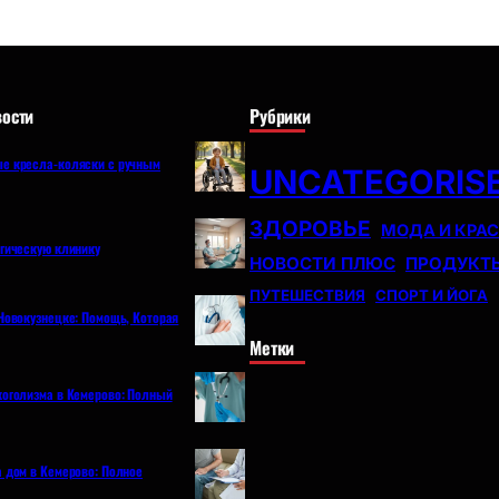
ости
Рубрики
е кресла-коляски с ручным
UNCATEGORIS
ЗДОРОВЬЕ
МОДА И КРА
огическую клинику
НОВОСТИ ПЛЮС
ПРОДУКТ
ПУТЕШЕСТВИЯ
СПОРТ И ЙОГА
Новокузнецке: Помощь, Которая
Метки
коголизма в Кемерово: Полный
а дом в Кемерово: Полное