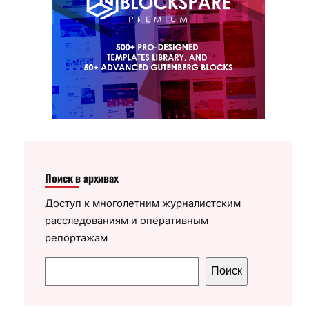
Поиск в архивах
Доступ к многолетним журналистским
расследованиям и оперативным
репортажам
П
Поиск
о
и