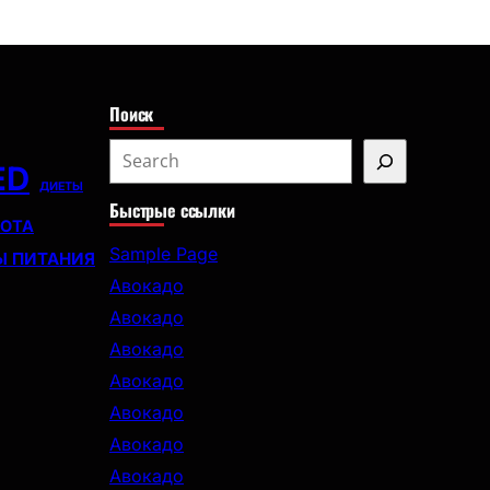
с
к
Поиск
S
ED
e
ДИЕТЫ
Быстрые ссылки
a
СОТА
r
Sample Page
Ы ПИТАНИЯ
c
Авокадо
h
Авокадо
Авокадо
Авокадо
Авокадо
Авокадо
Авокадо