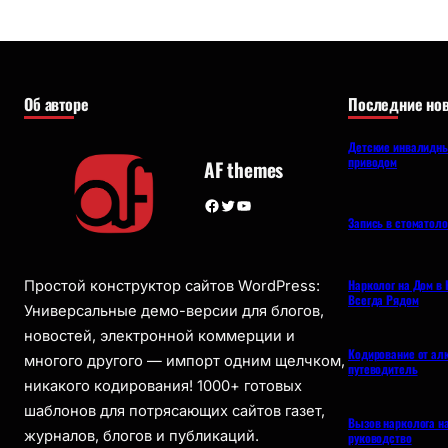
Об авторе
Последние нов
Детские инвалидны
приводом
AF themes
Facebook
Twitter
YouTube
Запись в стоматол
Нарколог на Дом в 
Простой конструктор сайтов WordPress:
Всегда Рядом
Универсальные демо-версии для блогов,
новостей, электронной коммерции и
Кодирование от ал
многого другого — импорт одним щелчком,
путеводитель
никакого кодирования! 1000+ готовых
шаблонов для потрясающих сайтов газет,
Вызов нарколога н
журналов, блогов и публикаций.
руководство