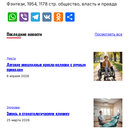
Фэнтези, 1954, 1178 стр. общество, власть и правда
W
Vi
T
V
O
О
h
b
el
K
d
т
at
er
e
n
п
Последние новости
Посмотреть все
s
gr
o
р
A
a
kl
а
Диеты
p
m
a
в
Детские инвалидные кресла-коляски с ручным
приводом
p
s
и
6 апреля 2026
s
т
ni
ь
ki
Здоровье
Запись в стоматологическую клинику
25 марта 2026