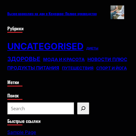
Вызов нарколога на дом в Кемерово: Полное руководство
Рубрики
UNCATEGORISED
ДИЕТЫ
ЗДОРОВЬЕ
НОВОСТИ ПЛЮС
МОДА И КРАСОТА
ПРОДУКТЫ ПИТАНИЯ
ПУТЕШЕСТВИЯ
СПОРТ И ЙОГА
Метки
Поиск
S
e
Быстрые ссылки
a
r
Sample Page