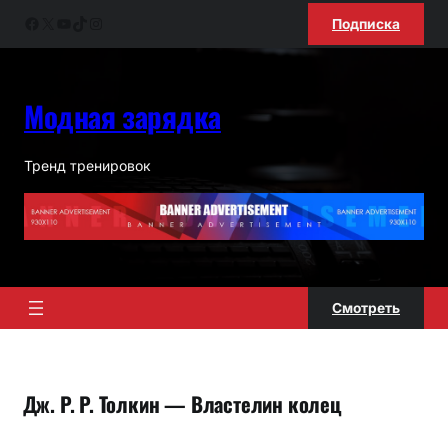
Перейти
Facebook
X
YouTube
TikTok
Instagram
Подписка
к
содержимому
Модная зарядка
Тренд тренировок
Смотреть
Дж. Р. Р. Толкин — Властелин колец