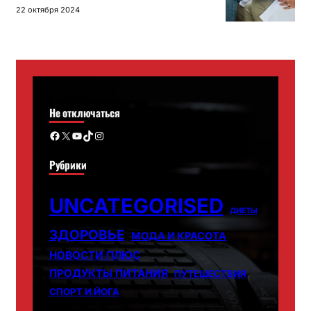
22 октября 2024
Не отключаться
Facebook
X
YouTube
TikTok
Instagram
Рубрики
UNCATEGORISED
ДИЕТЫ
ЗДОРОВЬЕ
МОДА И КРАСОТА
НОВОСТИ ПЛЮС
ПРОДУКТЫ ПИТАНИЯ
ПУТЕШЕСТВИЯ
СПОРТ И ЙОГА