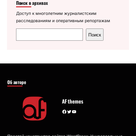
Поиск в архивах
Доступ к многолетним журналистским
расследованиям и оперативным репортажам
П
Поиск
о
и
с
к
Об авторе
AF themes
Facebook
Twitter
YouTube