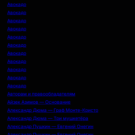
c
Авокадо
h
Авокадо
Авокадо
Авокадо
Авокадо
Авокадо
Авокадо
Авокадо
Авокадо
Авокадо
Авокадо
Авторам и правообладателям
Айзек Азимов — Основание
Александр Дюма — Граф Монте-Кристо
Александр Дюма — Три мушкетёра
Александр Пушкин — Евгений Онегин
Александр Пушкин — Евгений Онегин