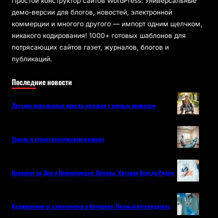
Простой конструктор сайтов WordPress: Универсальные
демо-версии для блогов, новостей, электронной
коммерции и многого другого — импорт одним щелчком,
никакого кодирования! 1000+ готовых шаблонов для
потрясающих сайтов газет, журналов, блогов и
публикаций.
Последние новости
Детские инвалидные кресла-коляски с ручным приводом
Запись в стоматологическую клинику
Нарколог на Дом в Новокузнецке: Помощь, Которая Всегда Рядом
Кодирование от алкоголизма в Кемерово: Полный путеводитель