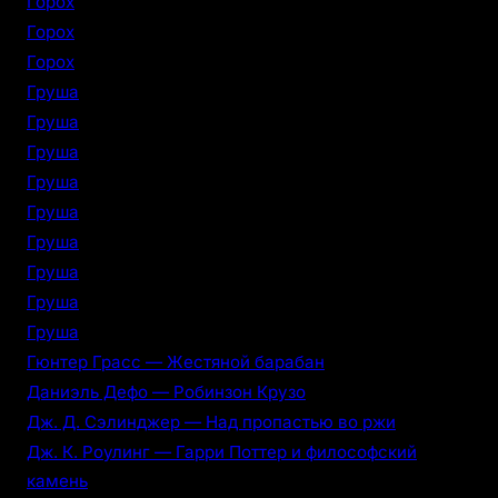
Горох
Горох
Горох
Груша
Груша
Груша
Груша
Груша
Груша
Груша
Груша
Груша
Гюнтер Грасс — Жестяной барабан
Даниэль Дефо — Робинзон Крузо
Дж. Д. Сэлинджер — Над пропастью во ржи
Дж. К. Роулинг — Гарри Поттер и философский
камень