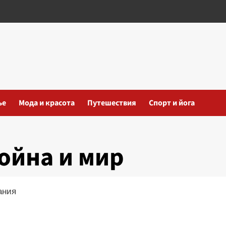
ье
Мода и красота
Путешествия
Спорт и йога
ойна и мир
ания
iki
ть