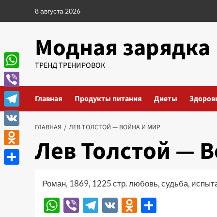
Перейти
8 августа 2026
к
содержимому
Модная зарядка
ТРЕНД ТРЕНИРОВОК
WhatsApp
Viber
Главная
Продукты питания
Диеты
Здоров
Telegram
ГЛАВНАЯ
ЛЕВ ТОЛСТОЙ — ВОЙНА И МИР
VK
Лев Толстой — В
Odnoklassniki
Отправить
Роман, 1869, 1225 стр. любовь, судьба, испыт
WhatsApp
Viber
Telegram
VK
Odnoklassn
Отправи