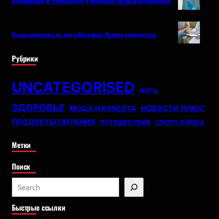
Кодирование от алкоголизма в Кемерово: Полный путеводитель
Вызов нарколога на дом в Кемерово: Полное руководство
Рубрики
UNCATEGORISED
ДИЕТЫ
ЗДОРОВЬЕ
НОВОСТИ ПЛЮС
МОДА И КРАСОТА
ПРОДУКТЫ ПИТАНИЯ
ПУТЕШЕСТВИЯ
СПОРТ И ЙОГА
Метки
Поиск
S
e
Быстрые ссылки
a