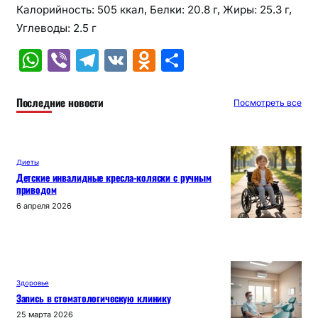
Калорийность: 505 ккал, Белки: 20.8 г, Жиры: 25.3 г,
Углеводы: 2.5 г
W
Vi
T
V
O
О
h
b
el
K
d
т
at
er
e
n
п
Последние новости
Посмотреть все
s
gr
o
р
A
a
kl
а
Диеты
p
m
a
в
Детские инвалидные кресла-коляски с ручным
приводом
p
s
и
6 апреля 2026
s
т
ni
ь
ki
Здоровье
Запись в стоматологическую клинику
25 марта 2026