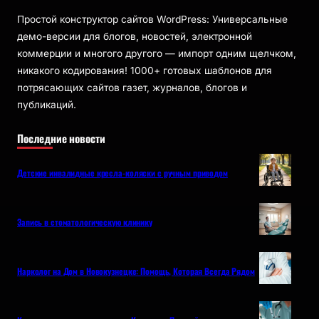
Простой конструктор сайтов WordPress: Универсальные
демо-версии для блогов, новостей, электронной
коммерции и многого другого — импорт одним щелчком,
никакого кодирования! 1000+ готовых шаблонов для
потрясающих сайтов газет, журналов, блогов и
публикаций.
Последние новости
Детские инвалидные кресла-коляски с ручным приводом
Запись в стоматологическую клинику
Нарколог на Дом в Новокузнецке: Помощь, Которая Всегда Рядом