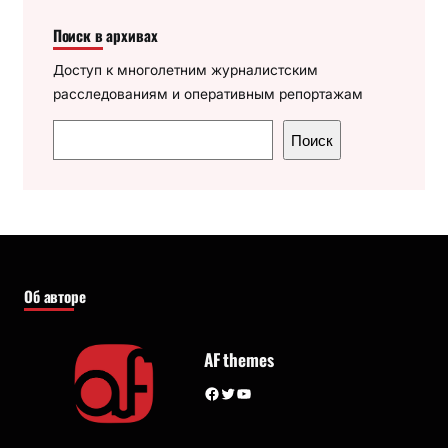
Поиск в архивах
Доступ к многолетним журналистским
расследованиям и оперативным репортажам
П
Поиск
о
и
с
к
Об авторе
AF themes
Facebook
Twitter
YouTube