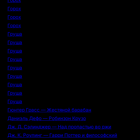
Горох
Горох
Горох
Горох
Груша
Груша
Груша
Груша
Груша
Груша
Груша
Груша
Груша
Гюнтер Грасс — Жестяной барабан
Даниэль Дефо — Робинзон Крузо
Дж. Д. Сэлинджер — Над пропастью во ржи
Дж. К. Роулинг — Гарри Поттер и философский