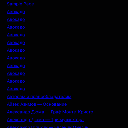
r
Sample Page
c
Авокадо
h
Авокадо
Авокадо
Авокадо
Авокадо
Авокадо
Авокадо
Авокадо
Авокадо
Авокадо
Авокадо
Авторам и правообладателям
Айзек Азимов — Основание
Александр Дюма — Граф Монте-Кристо
Александр Дюма — Три мушкетёра
Александр Пушкин — Евгений Онегин