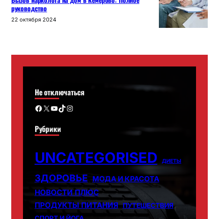
Вызов нарколога на дом в Кемерово: Полное
руководство
22 октября 2024
Не отключаться
Facebook
X
YouTube
TikTok
Instagram
Рубрики
UNCATEGORISED
ДИЕТЫ
ЗДОРОВЬЕ
МОДА И КРАСОТА
НОВОСТИ ПЛЮС
ПРОДУКТЫ ПИТАНИЯ
ПУТЕШЕСТВИЯ
СПОРТ И ЙОГА