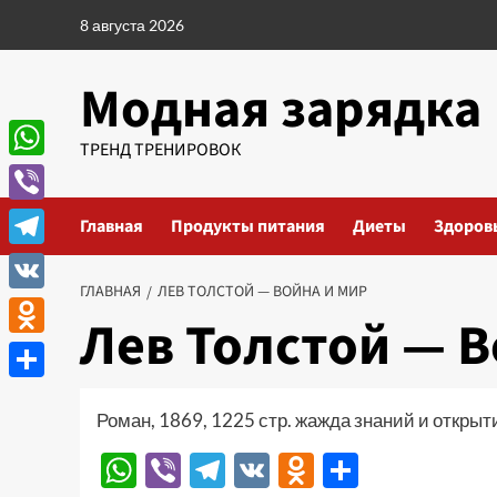
Перейти
8 августа 2026
к
содержимому
Модная зарядка
ТРЕНД ТРЕНИРОВОК
WhatsApp
Viber
Главная
Продукты питания
Диеты
Здоров
Telegram
ГЛАВНАЯ
ЛЕВ ТОЛСТОЙ — ВОЙНА И МИР
VK
Лев Толстой — В
Odnoklassniki
Отправить
Роман, 1869, 1225 стр. жажда знаний и открыт
WhatsApp
Viber
Telegram
VK
Odnoklassn
Отправи