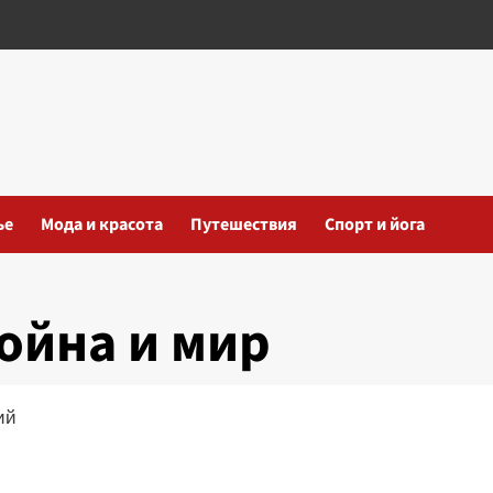
ье
Мода и красота
Путешествия
Спорт и йога
ойна и мир
ий
iki
ть