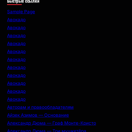
Быстрые ссылки
a
r
Sample Page
c
Авокадо
h
Авокадо
Авокадо
Авокадо
Авокадо
Авокадо
Авокадо
Авокадо
Авокадо
Авокадо
Авокадо
Авторам и правообладателям
Айзек Азимов — Основание
Александр Дюма — Граф Монте-Кристо
Александр Дюма — Три мушкетёра