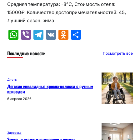
Средняя температура: -8°C, Стоимость отеля:
15000₽, Количество достопримечательностей: 45,
Лучший сезон: зима
W
Vi
T
V
O
О
h
b
el
K
d
т
at
er
e
n
п
Последние новости
Посмотреть все
s
gr
o
р
A
a
kl
а
Диеты
p
m
a
в
Детские инвалидные кресла-коляски с ручным
приводом
p
s
и
6 апреля 2026
s
т
ni
ь
ki
Здоровье
Запись в стоматологическую клинику