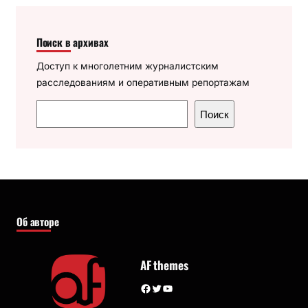
Поиск в архивах
Доступ к многолетним журналистским
расследованиям и оперативным репортажам
П
Поиск
о
и
с
к
Об авторе
AF themes
Facebook
Twitter
YouTube