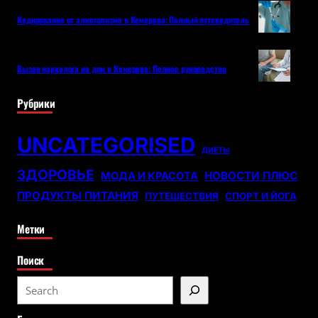
Кодирование от алкоголизма в Кемерово: Полный путеводитель
Вызов нарколога на дом в Кемерово: Полное руководство
Рубрики
UNCATEGORISED
ДИЕТЫ
ЗДОРОВЬЕ
НОВОСТИ ПЛЮС
МОДА И КРАСОТА
ПРОДУКТЫ ПИТАНИЯ
ПУТЕШЕСТВИЯ
СПОРТ И ЙОГА
Метки
Поиск
S
e