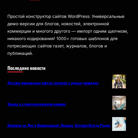
Простой конструктор сайтов WordPress: Универсальные
демо-версии для блогов, новостей, электронной
коммерции и многого другого — импорт одним щелчком,
никакого кодирования! 1000+ готовых шаблонов для
потрясающих сайтов газет, журналов, блогов и
публикаций.
Последние новости
Детские инвалидные кресла-коляски с ручным приводом
Запись в стоматологическую клинику
Нарколог на Дом в Новокузнецке: Помощь, Которая Всегда Рядом