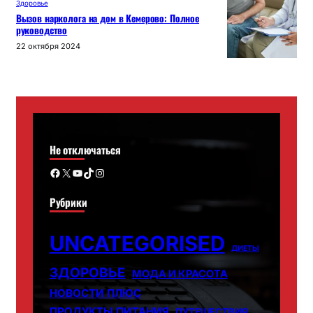
Здоровье
Вызов нарколога на дом в Кемерово: Полное
руководство
22 октября 2024
Не отключаться
Facebook
X
YouTube
TikTok
Instagram
Рубрики
UNCATEGORISED
ДИЕТЫ
ЗДОРОВЬЕ
МОДА И КРАСОТА
НОВОСТИ ПЛЮС
ПРОДУКТЫ ПИТАНИЯ
ПУТЕШЕСТВИЯ