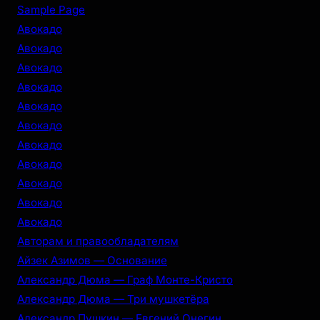
r
Sample Page
c
Авокадо
h
Авокадо
Авокадо
Авокадо
Авокадо
Авокадо
Авокадо
Авокадо
Авокадо
Авокадо
Авокадо
Авторам и правообладателям
Айзек Азимов — Основание
Александр Дюма — Граф Монте-Кристо
Александр Дюма — Три мушкетёра
Александр Пушкин — Евгений Онегин