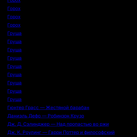
Горох
Горох
Горох
Горох
Груша
Груша
Груша
Груша
Груша
Груша
Груша
Груша
Груша
Гюнтер Грасс — Жестяной барабан
Даниэль Дефо — Робинзон Крузо
Дж. Д. Сэлинджер — Над пропастью во ржи
Дж. К. Роулинг — Гарри Поттер и философский