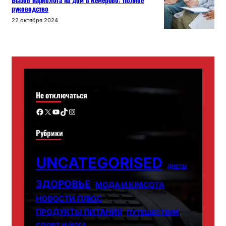
Вызов нарколога на дом в Кемерово: Полное
руководство
22 октября 2024
Не отключаться
Facebook
X
YouTube
TikTok
Instagram
Рубрики
UNCATEGORISED
ДИЕТЫ
ЗДОРОВЬЕ
МОДА И КРАСОТА
НОВОСТИ ПЛЮС
ПРОДУКТЫ ПИТАНИЯ
ПУТЕШЕСТВИЯ
СПОРТ И ЙОГА