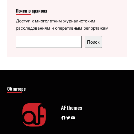
Поиск в архивах
Доступ к многолетним журналистским
расследованиям и оперативным репортажам
П
Поиск
о
и
с
к
Об авторе
AF themes
Facebook
Twitter
YouTube