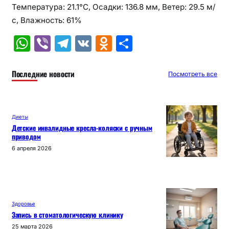
Температура: 21.1°C, Осадки: 136.8 мм, Ветер: 29.5 м/
с, Влажность: 61%
W
Vi
T
V
O
О
h
b
el
K
d
т
at
er
e
n
п
Последние новости
Посмотреть все
s
gr
o
р
A
a
kl
а
Диеты
p
m
a
в
Детские инвалидные кресла-коляски с ручным
приводом
p
s
и
6 апреля 2026
s
т
ni
ь
ki
Здоровье
Запись в стоматологическую клинику
25 марта 2026