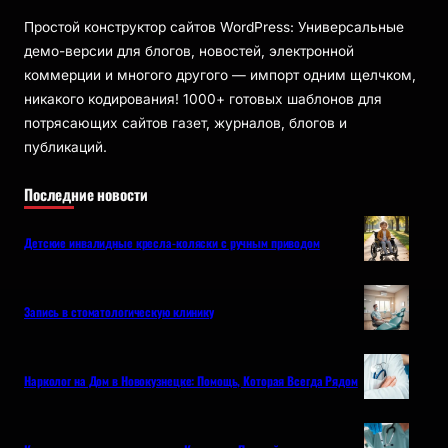
Простой конструктор сайтов WordPress: Универсальные
демо-версии для блогов, новостей, электронной
коммерции и многого другого — импорт одним щелчком,
никакого кодирования! 1000+ готовых шаблонов для
потрясающих сайтов газет, журналов, блогов и
публикаций.
Последние новости
Детские инвалидные кресла-коляски с ручным приводом
Запись в стоматологическую клинику
Нарколог на Дом в Новокузнецке: Помощь, Которая Всегда Рядом