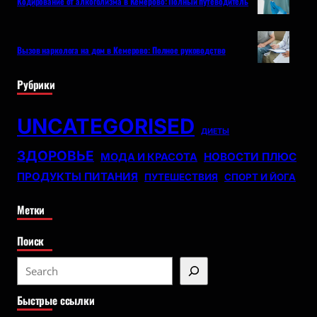
Кодирование от алкоголизма в Кемерово: Полный путеводитель
Вызов нарколога на дом в Кемерово: Полное руководство
Рубрики
UNCATEGORISED
ДИЕТЫ
ЗДОРОВЬЕ
НОВОСТИ ПЛЮС
МОДА И КРАСОТА
ПРОДУКТЫ ПИТАНИЯ
ПУТЕШЕСТВИЯ
СПОРТ И ЙОГА
Метки
Поиск
S
e
Быстрые ссылки
a