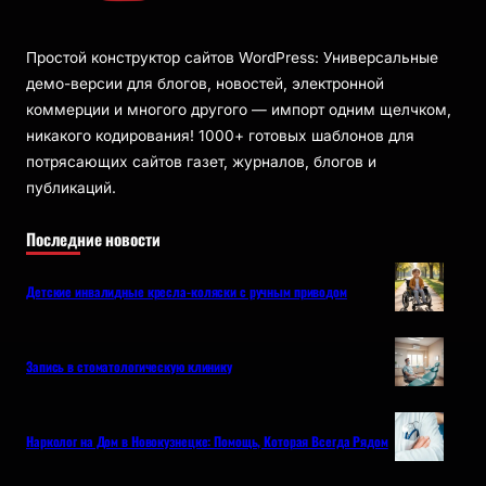
Простой конструктор сайтов WordPress: Универсальные
демо-версии для блогов, новостей, электронной
коммерции и многого другого — импорт одним щелчком,
никакого кодирования! 1000+ готовых шаблонов для
потрясающих сайтов газет, журналов, блогов и
публикаций.
Последние новости
Детские инвалидные кресла-коляски с ручным приводом
Запись в стоматологическую клинику
Нарколог на Дом в Новокузнецке: Помощь, Которая Всегда Рядом