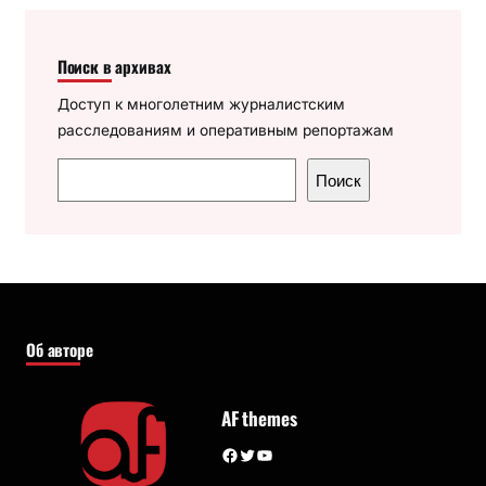
Поиск в архивах
Доступ к многолетним журналистским
расследованиям и оперативным репортажам
П
Поиск
о
и
с
к
Об авторе
AF themes
Facebook
Twitter
YouTube