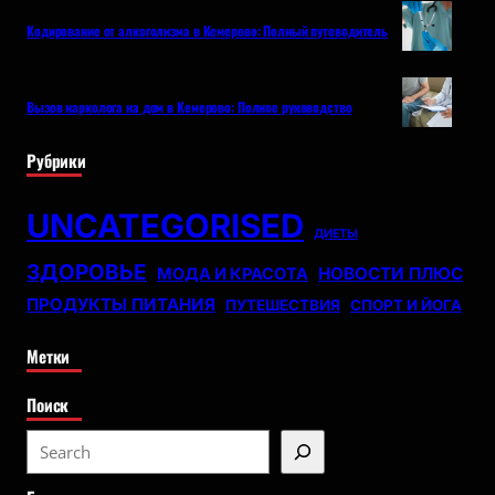
Кодирование от алкоголизма в Кемерово: Полный путеводитель
Вызов нарколога на дом в Кемерово: Полное руководство
Рубрики
UNCATEGORISED
ДИЕТЫ
ЗДОРОВЬЕ
НОВОСТИ ПЛЮС
МОДА И КРАСОТА
ПРОДУКТЫ ПИТАНИЯ
ПУТЕШЕСТВИЯ
СПОРТ И ЙОГА
Метки
Поиск
S
e