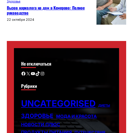
Здоровье
Вызов нарколога на дом в Кемерово: Полное
руководство
22 октября 2024
Не отключаться
Facebook
X
YouTube
TikTok
Instagram
Рубрики
UNCATEGORISED
ДИЕТЫ
ЗДОРОВЬЕ
МОДА И КРАСОТА
НОВОСТИ ПЛЮС
ПРОДУКТЫ ПИТАНИЯ
ПУТЕШЕСТВИЯ