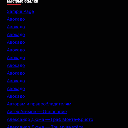
Быстрые ссылки
a
r
Sample Page
c
Авокадо
h
Авокадо
Авокадо
Авокадо
Авокадо
Авокадо
Авокадо
Авокадо
Авокадо
Авокадо
Авокадо
Авторам и правообладателям
Айзек Азимов — Основание
Александр Дюма — Граф Монте-Кристо
Александр Дюма — Три мушкетёра