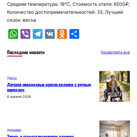
Средняя температура: 18°C, Стоимость отеля: 6500₽,
Количество достопримечательностей: 33, Лучший
сезон: весна
W
Vi
T
V
O
О
h
b
el
K
d
т
at
er
e
n
п
Последние новости
Посмотреть все
s
gr
o
р
A
a
kl
а
Диеты
p
m
a
в
Детские инвалидные кресла-коляски с ручным
приводом
p
s
и
6 апреля 2026
s
т
ni
ь
ki
Здоровье
Запись в стоматологическую клинику