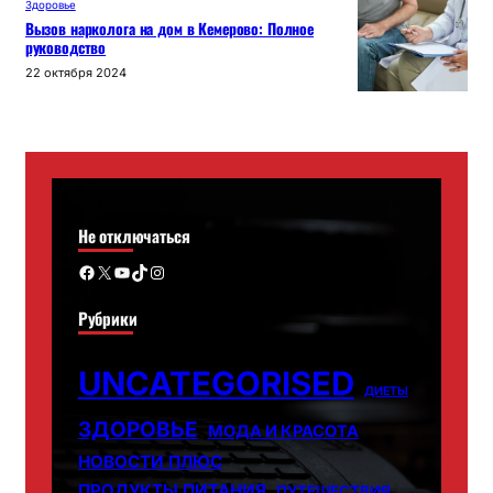
Здоровье
Вызов нарколога на дом в Кемерово: Полное
руководство
22 октября 2024
Не отключаться
Facebook
X
YouTube
TikTok
Instagram
Рубрики
UNCATEGORISED
ДИЕТЫ
ЗДОРОВЬЕ
МОДА И КРАСОТА
НОВОСТИ ПЛЮС
ПРОДУКТЫ ПИТАНИЯ
ПУТЕШЕСТВИЯ