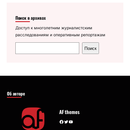
Поиск в архивах
Доступ к многолетним журналистским
расследованиям и оперативным репортажам
П
Поиск
о
и
с
к
Об авторе
AF themes
Facebook
Twitter
YouTube