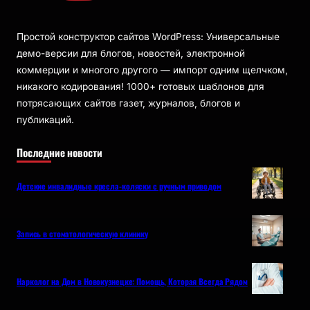
Простой конструктор сайтов WordPress: Универсальные
демо-версии для блогов, новостей, электронной
коммерции и многого другого — импорт одним щелчком,
никакого кодирования! 1000+ готовых шаблонов для
потрясающих сайтов газет, журналов, блогов и
публикаций.
Последние новости
Детские инвалидные кресла-коляски с ручным приводом
Запись в стоматологическую клинику
Нарколог на Дом в Новокузнецке: Помощь, Которая Всегда Рядом