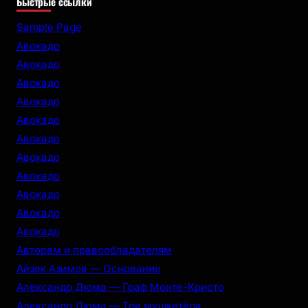
Быстрые ссылки
a
r
Sample Page
c
Авокадо
h
Авокадо
Авокадо
Авокадо
Авокадо
Авокадо
Авокадо
Авокадо
Авокадо
Авокадо
Авокадо
Авторам и правообладателям
Айзек Азимов — Основание
Александр Дюма — Граф Монте-Кристо
Александр Дюма — Три мушкетёра