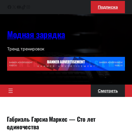
Перейти
Facebook
X
YouTube
TikTok
Instagram
Подписка
к
содержимому
Модная зарядка
Тренд тренировок
Смотреть
Габриэль Гарсиа Маркес — Сто лет
одиночества