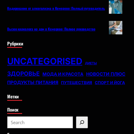
Кодирование от алкоголизма в Кемерово: Полный путеводитель
Вызов нарколога на дом в Кемерово: Полное руководство
Рубрики
UNCATEGORISED
ДИЕТЫ
ЗДОРОВЬЕ
НОВОСТИ ПЛЮС
МОДА И КРАСОТА
ПРОДУКТЫ ПИТАНИЯ
ПУТЕШЕСТВИЯ
СПОРТ И ЙОГА
Метки
Поиск
S
e