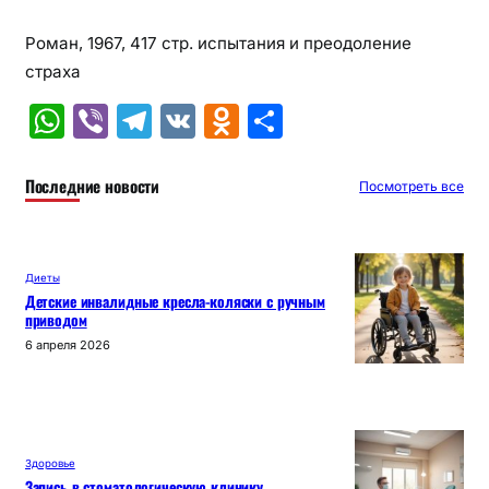
Роман, 1967, 417 стр. испытания и преодоление
страха
W
Vi
T
V
O
О
h
b
el
K
d
т
at
er
e
n
п
Последние новости
Посмотреть все
s
gr
o
р
A
a
kl
а
Диеты
p
m
a
в
Детские инвалидные кресла-коляски с ручным
приводом
p
s
и
6 апреля 2026
s
т
ni
ь
ki
Здоровье
Запись в стоматологическую клинику