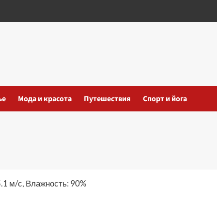
ье
Мода и красота
Путешествия
Спорт и йога
5.1 м/с, Влажность: 90%
iki
ть