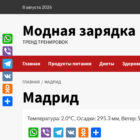
Перейти
8 августа 2026
к
содержимому
Модная зарядка
ТРЕНД ТРЕНИРОВОК
WhatsApp
Viber
Главная
Продукты питания
Диеты
Здоров
Telegram
ГЛАВНАЯ
МАДРИД
VK
Мадрид
Odnoklassniki
Отправить
Температура: 2.0°C, Осадки: 295.3 мм, Ветер: 
WhatsApp
Viber
Telegram
VK
Odnoklassn
Отправи