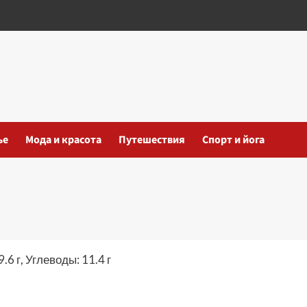
ье
Мода и красота
Путешествия
Спорт и йога
.6 г, Углеводы: 11.4 г
iki
ть