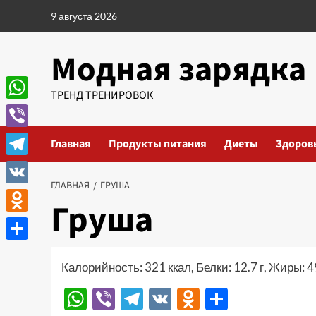
Перейти
9 августа 2026
к
содержимому
Модная зарядка
ТРЕНД ТРЕНИРОВОК
WhatsApp
Viber
Главная
Продукты питания
Диеты
Здоров
Telegram
ГЛАВНАЯ
ГРУША
VK
Груша
Odnoklassniki
Отправить
Калорийность: 321 ккал, Белки: 12.7 г, Жиры: 49
WhatsApp
Viber
Telegram
VK
Odnoklassn
Отправи