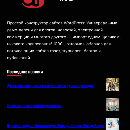
Простой конструктор сайтов WordPress: Универсальные
демо-версии для блогов, новостей, электронной
коммерции и многого другого — импорт одним щелчком,
никакого кодирования! 1000+ готовых шаблонов для
потрясающих сайтов газет, журналов, блогов и
публикаций.
Последние новости
Детские инвалидные кресла-коляски с ручным приводом
Запись в стоматологическую клинику
Нарколог на Дом в Новокузнецке: Помощь, Которая Всегда Рядом