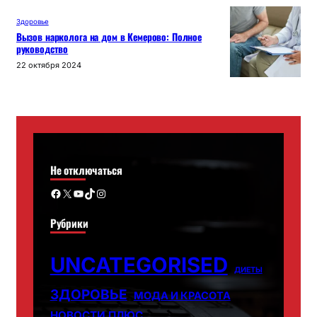
Здоровье
Вызов нарколога на дом в Кемерово: Полное
руководство
22 октября 2024
Не отключаться
Facebook
X
YouTube
TikTok
Instagram
Рубрики
UNCATEGORISED
ДИЕТЫ
ЗДОРОВЬЕ
МОДА И КРАСОТА
НОВОСТИ ПЛЮС