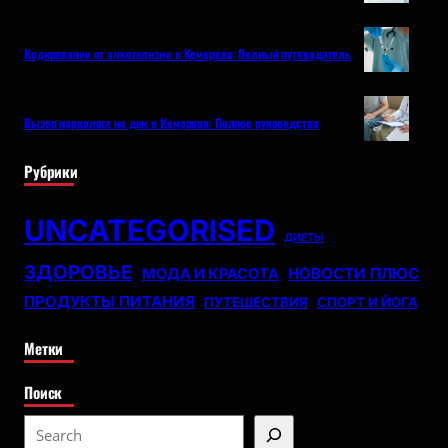
Кодирование от алкоголизма в Кемерово: Полный путеводитель
Вызов нарколога на дом в Кемерово: Полное руководство
Рубрики
UNCATEGORISED
ДИЕТЫ
ЗДОРОВЬЕ
НОВОСТИ ПЛЮС
МОДА И КРАСОТА
ПРОДУКТЫ ПИТАНИЯ
ПУТЕШЕСТВИЯ
СПОРТ И ЙОГА
Метки
Поиск
S