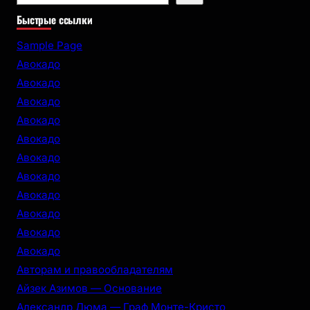
e
Быстрые ссылки
a
r
Sample Page
c
Авокадо
h
Авокадо
Авокадо
Авокадо
Авокадо
Авокадо
Авокадо
Авокадо
Авокадо
Авокадо
Авокадо
Авторам и правообладателям
Айзек Азимов — Основание
Александр Дюма — Граф Монте-Кристо