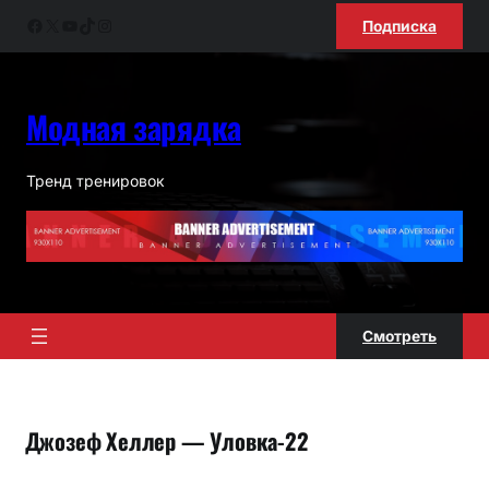
Перейти
Facebook
X
YouTube
TikTok
Instagram
Подписка
к
содержимому
Модная зарядка
Тренд тренировок
Смотреть
Джозеф Хеллер — Уловка-22