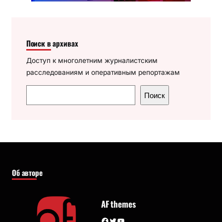
Поиск в архивах
Доступ к многолетним журналистским
расследованиям и оперативным репортажам
П
Поиск
о
и
с
к
Об авторе
AF themes
Facebook
Twitter
YouTube