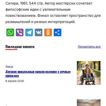
Сатира, 1961, 544 стр. Автор мастерски сочетает
философские идеи с увлекательным
повествованием. Финал оставляет пространство для
размышлений и разных интерпретаций.
W
Vi
T
V
O
О
h
b
el
K
d
т
at
er
e
n
п
Последние новости
Посмотреть все
s
gr
o
р
A
a
kl
а
Диеты
p
m
a
в
Детские инвалидные кресла-коляски с ручным
приводом
p
s
и
6 апреля 2026
s
т
ni
ь
ki