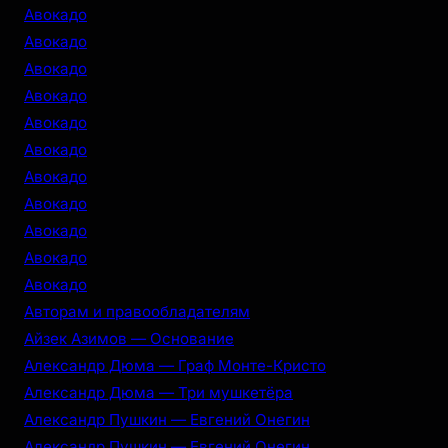
c
Авокадо
h
Авокадо
Авокадо
Авокадо
Авокадо
Авокадо
Авокадо
Авокадо
Авокадо
Авокадо
Авокадо
Авторам и правообладателям
Айзек Азимов — Основание
Александр Дюма — Граф Монте-Кристо
Александр Дюма — Три мушкетёра
Александр Пушкин — Евгений Онегин
Александр Пушкин — Евгений Онегин