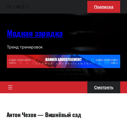
Перейти
Facebook
X
YouTube
TikTok
Instagram
Подписка
к
содержимому
Модная зарядка
Тренд тренировок
Смотреть
Антон Чехов — Вишнёвый сад