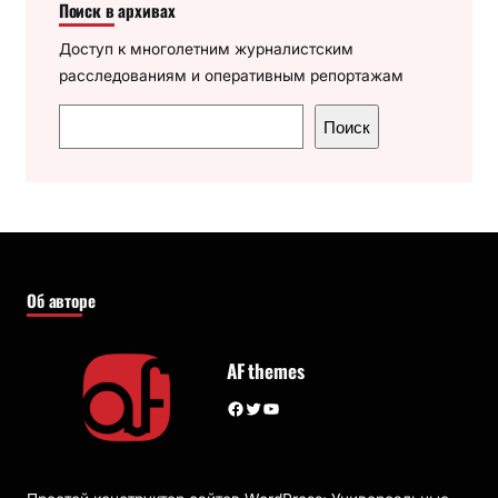
Поиск в архивах
Доступ к многолетним журналистским
расследованиям и оперативным репортажам
П
Поиск
о
и
с
к
Об авторе
AF themes
Facebook
Twitter
YouTube