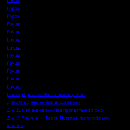
Горох
Горох
Горох
Груша
Груша
Груша
Груша
Груша
Груша
Груша
Груша
Груша
Гюнтер Грасс — Жестяной барабан
Даниэль Дефо — Робинзон Крузо
Дж. Д. Сэлинджер — Над пропастью во ржи
Дж. К. Роулинг — Гарри Поттер и философский
камень