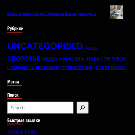
Вызов нарколога на дом в Кемерово: Полное руководство
Рубрики
UNCATEGORISED
ДИЕТЫ
ЗДОРОВЬЕ
НОВОСТИ ПЛЮС
МОДА И КРАСОТА
ПРОДУКТЫ ПИТАНИЯ
ПУТЕШЕСТВИЯ
СПОРТ И ЙОГА
Метки
Поиск
S
e
Быстрые ссылки
a
r
Sample Page