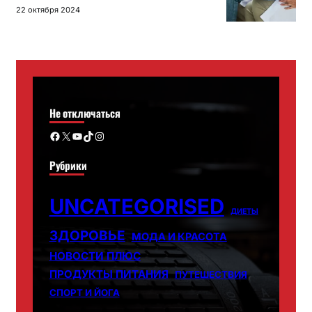
22 октября 2024
Не отключаться
Facebook
X
YouTube
TikTok
Instagram
Рубрики
UNCATEGORISED
ДИЕТЫ
ЗДОРОВЬЕ
МОДА И КРАСОТА
НОВОСТИ ПЛЮС
ПРОДУКТЫ ПИТАНИЯ
ПУТЕШЕСТВИЯ
СПОРТ И ЙОГА