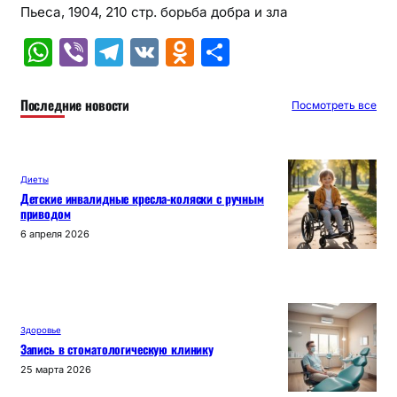
Пьеса, 1904, 210 стр. борьба добра и зла
W
Vi
T
V
O
О
h
b
el
K
d
т
at
er
e
n
п
Последние новости
Посмотреть все
s
gr
o
р
A
a
kl
а
Диеты
p
m
a
в
Детские инвалидные кресла-коляски с ручным
приводом
p
s
и
6 апреля 2026
s
т
ni
ь
ki
Здоровье
Запись в стоматологическую клинику
25 марта 2026