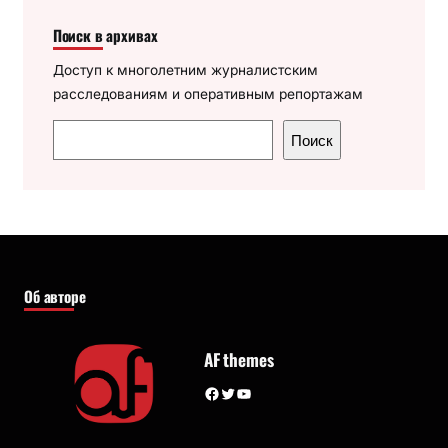
Поиск в архивах
Доступ к многолетним журналистским
расследованиям и оперативным репортажам
П
Поиск
о
и
с
к
Об авторе
AF themes
Facebook
Twitter
YouTube