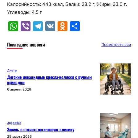
Калорийность: 443 ккал, Белки: 28.2 г, Жиры: 33.0 г,
Углеводы: 4.5 г
W
Vi
T
V
O
О
h
b
el
K
d
т
at
er
e
n
п
Последние новости
Посмотреть все
s
gr
o
р
A
a
kl
а
Диеты
p
m
a
в
Детские инвалидные кресла-коляски с ручным
приводом
p
s
и
6 апреля 2026
s
т
ni
ь
ki
Здоровье
Запись в стоматологическую клинику
25 марта 2026