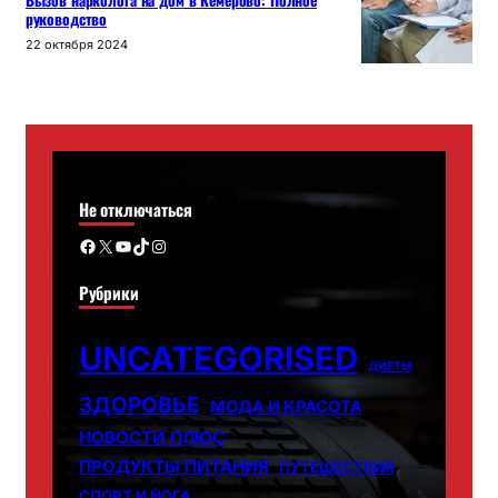
Вызов нарколога на дом в Кемерово: Полное
руководство
22 октября 2024
Не отключаться
Facebook
X
YouTube
TikTok
Instagram
Рубрики
UNCATEGORISED
ДИЕТЫ
ЗДОРОВЬЕ
МОДА И КРАСОТА
НОВОСТИ ПЛЮС
ПРОДУКТЫ ПИТАНИЯ
ПУТЕШЕСТВИЯ
СПОРТ И ЙОГА