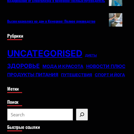
Кодирование от алкоголизма в Кемерово: Полный путеводитель
Вызов нарколога на дом в Кемерово: Полное руководство
Рубрики
UNCATEGORISED
ДИЕТЫ
ЗДОРОВЬЕ
НОВОСТИ ПЛЮС
МОДА И КРАСОТА
ПРОДУКТЫ ПИТАНИЯ
ПУТЕШЕСТВИЯ
СПОРТ И ЙОГА
Метки
Поиск
S
e
Быстрые ссылки
a