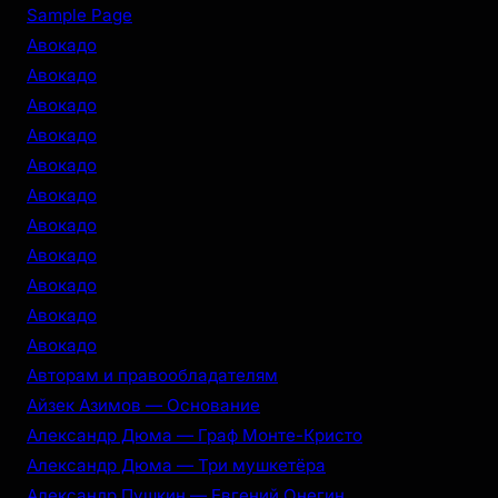
r
Sample Page
c
Авокадо
h
Авокадо
Авокадо
Авокадо
Авокадо
Авокадо
Авокадо
Авокадо
Авокадо
Авокадо
Авокадо
Авторам и правообладателям
Айзек Азимов — Основание
Александр Дюма — Граф Монте-Кристо
Александр Дюма — Три мушкетёра
Александр Пушкин — Евгений Онегин