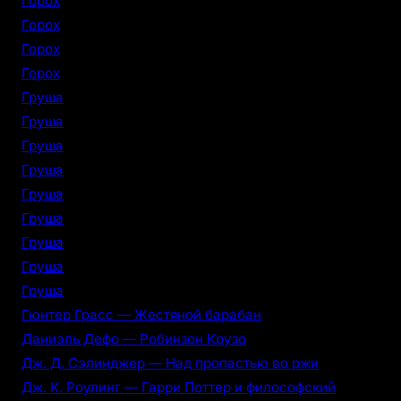
Горох
Горох
Горох
Горох
Груша
Груша
Груша
Груша
Груша
Груша
Груша
Груша
Груша
Гюнтер Грасс — Жестяной барабан
Даниэль Дефо — Робинзон Крузо
Дж. Д. Сэлинджер — Над пропастью во ржи
Дж. К. Роулинг — Гарри Поттер и философский