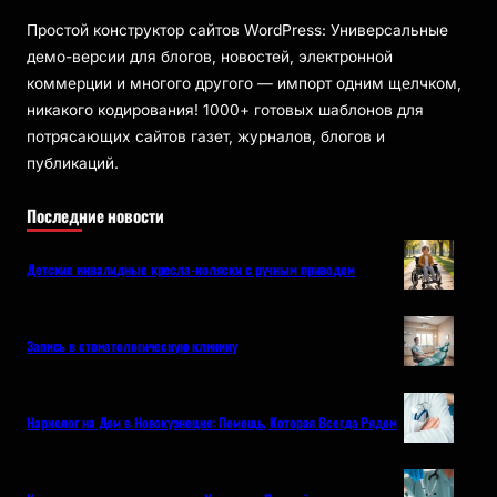
Простой конструктор сайтов WordPress: Универсальные
демо-версии для блогов, новостей, электронной
коммерции и многого другого — импорт одним щелчком,
никакого кодирования! 1000+ готовых шаблонов для
потрясающих сайтов газет, журналов, блогов и
публикаций.
Последние новости
Детские инвалидные кресла-коляски с ручным приводом
Запись в стоматологическую клинику
Нарколог на Дом в Новокузнецке: Помощь, Которая Всегда Рядом